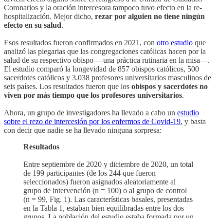
Coronarios y la oración intercesora tampoco tuvo efecto en la re-
hospitalización. Mejor dicho,
rezar por alguien no tiene ningún
efecto en su salud
.
Esos resultados fueron confirmados en 2021, con
otro estudio
que
analizó las plegarias que las congregaciones católicas hacen por la
salud de su respectivo obispo —una práctica rutinaria en la misa—.
El estudio comparó la longevidad de 857 obispos católicos, 500
sacerdotes católicos y 3.038 profesores universitarios masculinos de
seis países. Los resultados fueron que los
obispos y sacerdotes no
viven por más tiempo que los profesores universitarios
.
Ahora, un grupo de investigadores ha llevado a cabo un
estudio
sobre el rezo de intercesión por los enfermos de Covid-19
, y basta
con decir que nadie se ha llevado ninguna sorpresa:
Resultados
Entre septiembre de 2020 y diciembre de 2020, un total
de 199 participantes (de los 244 que fueron
seleccionados) fueron asignados aleatoriamente al
grupo de intervención (n = 100) o al grupo de control
(n = 99, Fig. 1). Las características basales, presentadas
en la Tabla 1, estaban bien equilibradas entre los dos
grupos. La población del estudio estaba formada por un