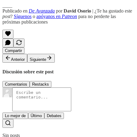
____
Publicado en
De Avanzada
por
David Osorio
| ¿Te ha gustado este
post
?
Síguenos
o
apóyanos en
Patreon
para no perderte las
próximas publicaciones
Compartir
Anterior
Siguiente
Discusión sobre este post
Comentarios
Restacks
Lo mejor de
Último
Debates
Sin posts