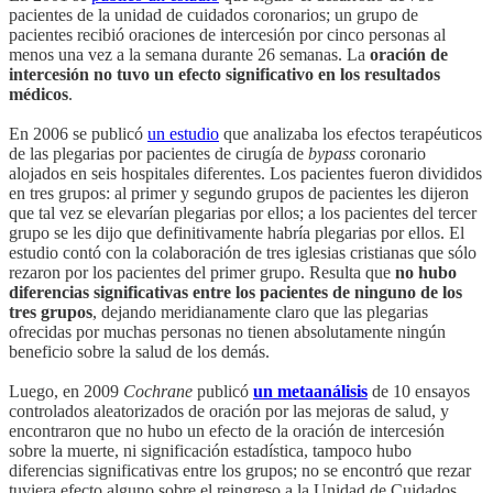
pacientes de la unidad de cuidados coronarios; un grupo de
pacientes recibió oraciones de intercesión por cinco personas al
menos una vez a la semana durante 26 semanas. La
oración de
intercesión no tuvo un efecto significativo en los resultados
médicos
.
En 2006 se publicó
un estudio
que analizaba los efectos terapéuticos
de las plegarias por pacientes de cirugía de
bypass
coronario
alojados en seis hospitales diferentes. Los pacientes fueron divididos
en tres grupos: al primer y segundo grupos de pacientes les dijeron
que tal vez se elevarían plegarias por ellos; a los pacientes del tercer
grupo se les dijo que definitivamente habría plegarias por ellos. El
estudio contó con la colaboración de tres iglesias cristianas que sólo
rezaron por los pacientes del primer grupo. Resulta que
no hubo
diferencias significativas entre los pacientes de ninguno de los
tres grupos
, dejando meridianamente claro que las plegarias
ofrecidas por muchas personas no tienen absolutamente ningún
beneficio sobre la salud de los demás.
Luego, en 2009
Cochrane
publicó
un metaanálisis
de 10 ensayos
controlados aleatorizados de oración por las mejoras de salud, y
encontraron que no hubo un efecto de la oración de intercesión
sobre la muerte, ni significación estadística, tampoco hubo
diferencias significativas entre los grupos; no se encontró que rezar
tuviera efecto alguno sobre el reingreso a la Unidad de Cuidados