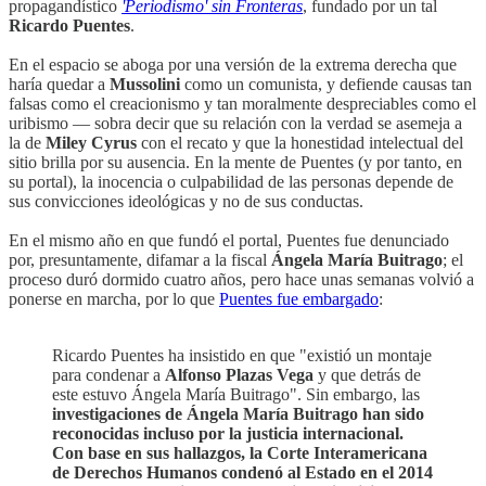
propagandístico
'Periodismo' sin Fronteras
, fundado por un tal
Ricardo Puentes
.
En el espacio se aboga por una versión de la extrema derecha que
haría quedar a
Mussolini
como un comunista, y defiende causas tan
falsas como el creacionismo y tan moralmente despreciables como el
uribismo — sobra decir que su relación con la verdad se asemeja a
la de
Miley Cyrus
con el recato y que la honestidad intelectual del
sitio brilla por su ausencia. En la mente de Puentes (y por tanto, en
su portal), la inocencia o culpabilidad de las personas depende de
sus convicciones ideológicas y no de sus conductas.
En el mismo año en que fundó el portal, Puentes fue denunciado
por, presuntamente, difamar a la fiscal
Ángela María Buitrago
; el
proceso duró dormido cuatro años, pero hace unas semanas volvió a
ponerse en marcha, por lo que
Puentes fue embargado
:
Ricardo Puentes ha insistido en que "existió un montaje
para condenar a
Alfonso Plazas Vega
y que detrás de
este estuvo Ángela María Buitrago". Sin embargo, las
investigaciones de Ángela María Buitrago han sido
reconocidas incluso por la justicia internacional.
Con base en sus hallazgos, la Corte Interamericana
de Derechos Humanos condenó al Estado en el 2014