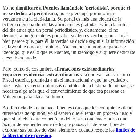
Yo
no dignificaré a Puentes llamándolo 'periodista', porque él
no se dedica al periodismo
, no se preocupa por informar
verazmente a la ciudadanía. Su portal es más una cloaca de la
extrema derecha donde las afirmaciones gratuitas están a la orden
del día antes que un portal periodístico, y, ciertamente, él no
demuestra ningún interés por saber si algo es verdad o no — más
bien parece que, para él, la verdad se decide según si la información
es favorable o no a su opinión. Ya tenemos un nombre para eso:
ideólogo; que es lo que es Puentes, un ideólogo y si quiere dedicarse
a eso, bien puede.
Pero, como de costumbre,
afirmaciones extraordinarias
requieren evidencias extraordinarias
y si uno va a acusar a una
Fiscal estrella, premiada a nivel internacional y que ha ayudado a
traer justicia y cerrar dolorosos capítulos de la historia de un país, se
necesita algo más que el convencimiento de que esa persona es
Voldemort para atacar su honra.
A diferencia de lo que hace Puentes con aquellos con quienes tiene
diferencias de opinión, yo sí espero que él tenga un proceso justo y
que, si prueban que cometió un delito, sea condenado por lo que
hizo
; independientemente de lo que
piensa
. Él debe ser libre de
expresar sus puntos de vista, siempre y cuando respete los
límites de
la libertad de expresión
.