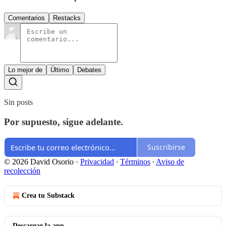
Comentarios
Restacks
Lo mejor de
Último
Debates
Sin posts
Por supuesto, sigue adelante.
Suscribirse
© 2026 David Osorio
·
Privacidad
∙
Términos
∙
Aviso de
recolección
Crea tu Substack
Descargar la app