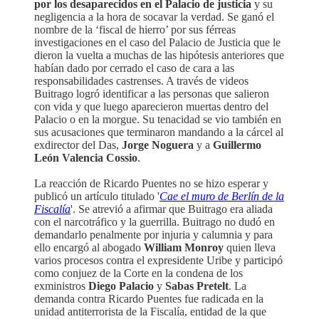
por los desaparecidos en el Palacio de justicia
y su
negligencia a la hora de socavar la verdad. Se ganó el
nombre de la ‘fiscal de hierro’ por sus férreas
investigaciones en el caso del Palacio de Justicia que le
dieron la vuelta a muchas de las hipótesis anteriores que
habían dado por cerrado el caso de cara a las
responsabilidades castrenses. A través de videos
Buitrago logró identificar a las personas que salieron
con vida y que luego aparecieron muertas dentro del
Palacio o en la morgue. Su tenacidad se vio también en
sus acusaciones que terminaron mandando a la cárcel al
exdirector del Das,
Jorge Noguera
y a
Guillermo
León Valencia Cossio
.
La reacción de Ricardo Puentes no se hizo esperar y
publicó un artículo titulado '
Cae el muro de Berlín de la
Fiscalía
'. Se atrevió a afirmar que Buitrago era aliada
con el narcotráfico y la guerrilla. Buitrago no dudó en
demandarlo penalmente por injuria y calumnia y para
ello encargó al abogado
William Monroy
quien lleva
varios procesos contra el expresidente Uribe y participó
como conjuez de la Corte en la condena de los
exministros
Diego Palacio
y
Sabas Pretelt
. La
demanda contra Ricardo Puentes fue radicada en la
unidad antiterrorista de la Fiscalía, entidad de la que