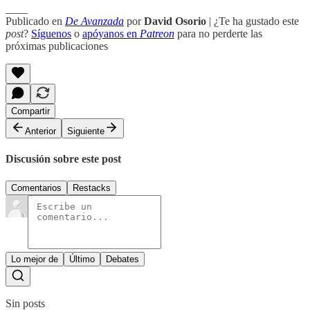
____
Publicado en
De Avanzada
por
David Osorio
| ¿Te ha gustado este
post
?
Síguenos
o
apóyanos en
Patreon
para no perderte las
próximas publicaciones
Compartir
Anterior
Siguiente
Discusión sobre este post
Comentarios
Restacks
Lo mejor de
Último
Debates
Sin posts