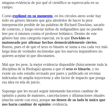
ninguna evidencia de por qué el científico se equivocaría en su
campo.
Como
expliqué en su momento
, en los circulos ateos
woke
hay
todo un género literario que gira alrededor de hacer la peor
interpretación posible de las palabras de Richard Dawkins, sacarlo
de contexto, y luego enviar turbas de indignaditos que no pueden
leer por sí mismos contra el profesor británico. Dentro de este
género hay una categoría especial, en la que
Dawkins es
matoneado por afirmar hechos demostrablemente ciertos
.
Bueno, pues el de que el sexo es binario se suma a esa cada vez más
larga lista de verdades incómodas que los nuevos inquisidores no
quieren aceptar ni que discutamos.
Mal que les pese, la mejor evidencia disponible (básicamente toda la
disciplina de la Biología) apunta a que el
sexo es binario
, y no
existe un solo estudio revisado por pares y publicado en revistas
indexadas de amplia trayectoria y alto factor de impacto que ponga
esa idea en tela de juicio.
Supongo que les tocará seguir intentando hacernos cambiar de
opinión a punta de matoneo, cancelaciones y difamaciones rituales
(mucha suerte con eso), porque
no tienen de su lado lo único que
nos haría cambiar de opinión
: evidencia.