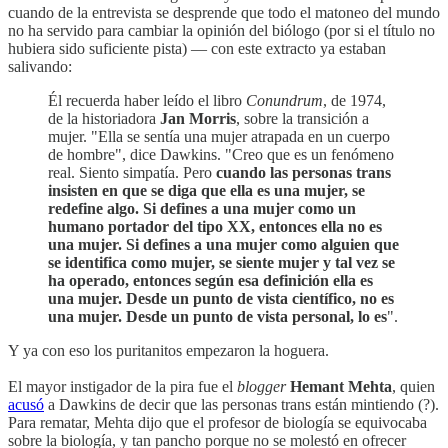
cuando de la entrevista se desprende que todo el matoneo del mundo
no ha servido para cambiar la opinión del biólogo (por si el título no
hubiera sido suficiente pista) — con este extracto ya estaban
salivando:
Él recuerda haber leído el libro
Conundrum
, de 1974,
de la historiadora
Jan Morris
, sobre la transición a
mujer. "Ella se sentía una mujer atrapada en un cuerpo
de hombre", dice Dawkins. "Creo que es un fenómeno
real. Siento simpatía. Pero
cuando las personas trans
insisten en que se diga que ella es una mujer, se
redefine algo. Si defines a una mujer como un
humano portador del tipo XX, entonces ella no es
una mujer. Si defines a una mujer como alguien que
se identifica como mujer, se siente mujer y tal vez se
ha operado, entonces según esa definición ella es
una mujer. Desde un punto de vista científico, no es
una mujer. Desde un punto de vista personal, lo es
".
Y ya con eso los puritanitos empezaron la hoguera.
El mayor instigador de la pira fue el
blogger
Hemant Mehta
, quien
acusó
a Dawkins de decir que las personas trans están mintiendo (?).
Para rematar, Mehta dijo que el profesor de biología se equivocaba
sobre la biología, y tan pancho porque no se molestó en ofrecer