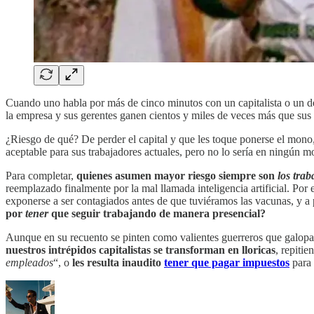
Cuando uno habla por más de cinco minutos con un capitalista o un d
la empresa y sus gerentes ganen cientos y miles de veces más que sus 
¿Riesgo de qué? De perder el capital y que les toque ponerse el mono
aceptable para sus trabajadores actuales, pero no lo sería en ningún m
Para completar,
quienes asumen mayor riesgo siempre son
los trab
reemplazado finalmente por la mal llamada inteligencia artificial. Po
exponerse a ser contagiados antes de que tuviéramos las vacunas, y a p
por
tener
que seguir trabajando de manera presencial?
Aunque en su recuento se pinten como valientes guerreros que galopan
nuestros intrépidos capitalistas se transforman en lloricas
, repiti
empleados
“, o
les resulta inaudito
tener que pagar impuestos
para 