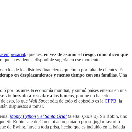
se empresarial
, quienes,
en vez de asumir el riesgo, como dicen que
 lo que la evidencia disponible sugería en ese momento.
mercios de los distritos financieros quiebren por falta de clientes. En
s tiempo en desplazamientos y menos tiempo con sus familias
. Una
voló por los aires la economía mundial, y sumió países enteros en una
 se vio
forzado a rescatar a los bancos
, porque no hacerlo
de esto, lo que
Wall Street
odia de todo el episodio es la
CFPB
, la
stán dispuestos a tomar.
enial
Monty Python y el Santo Grial
(alerta:
spoilers
). Sir Robin, uno
 que Sir Robin sale de Camelot acompañado por su juglar favorito
sque de Ewing, huye a toda prisa, hecho que es incluido en la balada