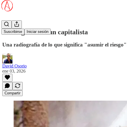
El riesgo de ser un capitalista
Suscribirse
Iniciar sesión
Una radiografía de lo que significa "asumir el riesgo"
David Osorio
ene 03, 2026
Compartir