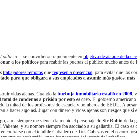
d pública
— se convirtieron rápidamente en
objetivo de ataque de la cla
onar a los políticos
para reabrir las puertas al público mucho antes de
us
trabajadores remotos
que
regresen a presencial
, para evitar que los co
o Estado para que obligara a sus empleados a asumir más gastos, má
struir vidas ajenas. Cuando la
burbuja inmobiliaria estalló en 2008
, 
el
total de condenas a prisión por esto es
cero
. El gobierno americano
de la mitad de los profesores de escuela y bomberos de EEUU. A pesar 
n a hacer algo así. Jugar con dinero y vidas ajenas son riesgos que sí e
sgo, a mí siempre me viene a la mente el personaje de
Sir Robin
de la g
 Valiente, y su nombre siempre iba asociado a su gallardía. El caso es
al encontrarse con el temible Caballero de Tres Cabezas en el oscuro bo