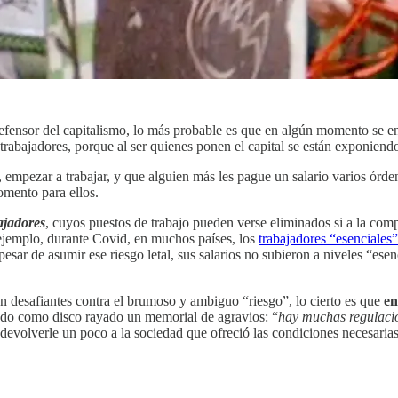
efensor del capitalismo, lo más probable es que en algún momento se e
trabajadores, porque al ser quienes ponen el capital se están exponiend
, empezar a trabajar, y que alguien más les pague un salario varios órd
omento para ellos.
ajadores
, cuyos puestos de trabajo pueden verse eliminados si a la comp
r ejemplo, durante Covid, en muchos países, los
trabajadores “esenciales”
esar de asumir ese riesgo letal, sus salarios no subieron a niveles “ese
 desafiantes contra el brumoso y ambiguo “riesgo”, lo cierto es que
en
endo como disco rayado un memorial de agravios: “
hay muchas regulacio
devolverle un poco a la sociedad que ofreció las condiciones necesarias