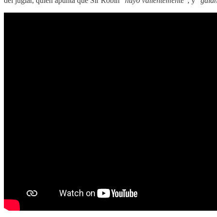
del juglar, quien apunta que Sir Robin “
huyó valientemente
”, y “
gala