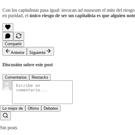
Con los capitalistas pasa igual: invocan
ad nauseam
el mito del riesg
en puridad, el
único riesgo de ser un capitalista es que alguien not
Compartir
Anterior
Siguiente
Discusión sobre este post
Comentarios
Restacks
Lo mejor de
Último
Debates
Sin posts