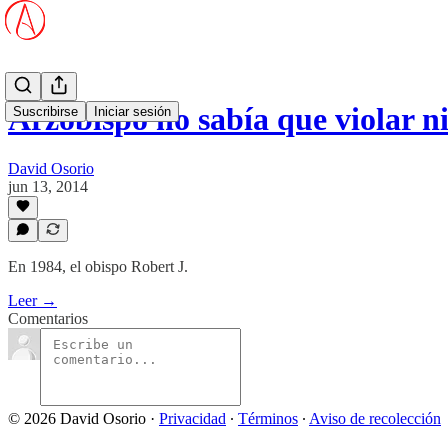
Arzobispo no sabía que violar 
Suscribirse
Iniciar sesión
David Osorio
jun 13, 2014
En 1984, el obispo Robert J.
Leer →
Comentarios
© 2026 David Osorio
·
Privacidad
∙
Términos
∙
Aviso de recolección