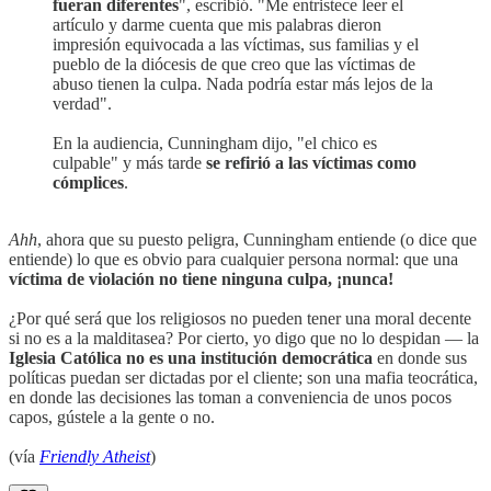
fueran diferentes
", escribió. "Me entristece leer el
artículo y darme cuenta que mis palabras dieron
impresión equivocada a las víctimas, sus familias y el
pueblo de la diócesis de que creo que las víctimas de
abuso tienen la culpa. Nada podría estar más lejos de la
verdad".
En la audiencia, Cunningham dijo, "el chico es
culpable" y más tarde
se refirió a las víctimas como
cómplices
.
Ahh
, ahora que su puesto peligra, Cunningham entiende (o dice que
entiende) lo que es obvio para cualquier persona normal: que una
víctima de violación no tiene ninguna culpa, ¡nunca!
¿Por qué será que los religiosos no pueden tener una moral decente
si no es a la malditasea? Por cierto, yo digo que no lo despidan — la
Iglesia Católica no es una institución democrática
en donde sus
políticas puedan ser dictadas por el cliente; son una mafia teocrática,
en donde las decisiones las toman a conveniencia de unos pocos
capos, gústele a la gente o no.
(vía
Friendly Atheist
)