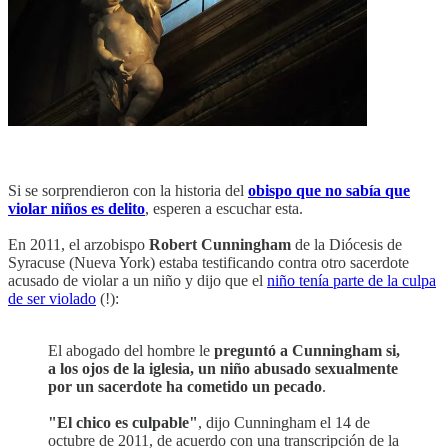
Si se sorprendieron con la historia del
obispo que no sabía que
violar niños es delito
, esperen a escuchar esta.
En 2011, el arzobispo
Robert Cunningham
de la Diócesis de
Syracuse (Nueva York) estaba testificando contra otro sacerdote
acusado de violar a un niño y dijo que el
niño tenía parte de la culpa
de ser violado
(!):
El abogado del hombre le
preguntó a Cunningham si,
a los ojos de la iglesia, un niño abusado sexualmente
por un sacerdote ha cometido un pecado
.
"El chico es culpable"
, dijo Cunningham el 14 de
octubre de 2011, de acuerdo con una transcripción de la