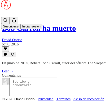
Bob Carroll ha muerto
Suscribirse
Iniciar sesión
David Osorio
oct 6, 2016
En junio de 2014, Robert Todd Carroll, autor del célebre The Skeptic'
Leer →
Comentarios
© 2026 David Osorio
·
Privacidad
∙
Términos
∙
Aviso de recolección