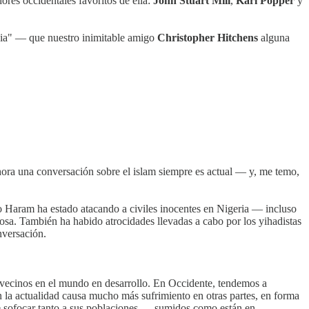
dores occidentales favoritos de ella:
John Stuart Mill
,
Karl Popper
y
bia" — que nuestro inimitable amigo
Christopher Hitchens
alguna
ahora una conversación sobre el islam siempre es actual — y, me temo,
 Haram ha estado atacando a civiles inocentes en Nigeria — incluso
igiosa. También ha habido atrocidades llevadas a cabo por los yihadistas
nversación.
us vecinos en el mundo en desarrollo. En Occidente, tendemos a
en la actualidad causa mucho más sufrimiento en otras partes, en forma
 de sofocar tanto a sus poblaciones — sumidos como están en