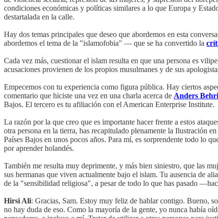
condiciones económicas y políticas similares a lo que Europa y Estad
destartalada en la calle.
Hay dos temas principales que deseo que abordemos en esta conversació
abordemos el tema de la "islamofobia" — que se ha convertido la
crí
Cada vez más, cuestionar el islam resulta en que una persona es vili
acusaciones provienen de los propios musulmanes y de sus apologistas 
Empecemos con tu experiencia como figura pública. Hay ciertos aspectos
comentario que hiciste una vez en una charla acerca de
Anders Behri
Bajos. El tercero es tu afiliación con el American Enterprise Institute.
La razón por la que creo que es importante hacer frente a estos ataq
otra persona en la tierra, has recapitulado plenamente la Ilustración
Países Bajos en unos pocos años. Para mí, es sorprendente todo lo que 
por aprender holandés.
También me resulta muy deprimente, y más bien siniestro, que las muje
sus hermanas que viven actualmente bajo el islam. Tu ausencia de ali
de la "sensibilidad religiosa", a pesar de todo lo que has pasado —h
Hirsi Ali
: Gracias, Sam. Estoy muy feliz de hablar contigo. Bueno, sob
no hay duda de eso. Como la mayoría de la gente, yo nunca había oído 