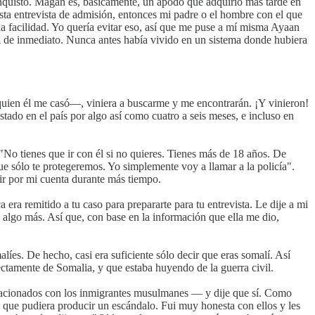
onquistó. Magan es, básicamente, un apodo que adquirió más tarde en
ta entrevista de admisión, entonces mi padre o el hombre con el que
 facilidad. Yo quería evitar eso, así que me puse a mí misma Ayaan
rta de inmediato. Nunca antes había vivido en un sistema donde hubiera
 quien él me casó—, viniera a buscarme y me encontrarán. ¡Y vinieron!
ado en el país por algo así como cuatro a seis meses, e incluso en
 "No tienes que ir con él si no quieres. Tienes más de 18 años. De
ue sólo te protegeremos. Yo simplemente voy a llamar a la policía".
ir por mi cuenta durante más tiempo.
era remitido a tu caso para prepararte para tu entrevista. Le dije a mi
n algo más. Así que, con base en la información que ella me dio,
líes. De hecho, casi era suficiente sólo decir que eras somalí. Así
rectamente de Somalia, y que estaba huyendo de la guerra civil.
relacionados con los inmigrantes musulmanes — y dije que sí. Como
a que pudiera producir un escándalo. Fui muy honesta con ellos y les