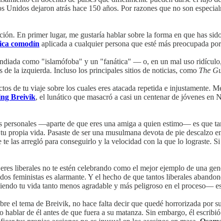
os Unidos dejaron atrás hace 150 años. Por razones que no son especialm
n. En primer lugar, me gustaría hablar sobre la forma en que has sido 
tica comodín
aplicada a cualquier persona que esté más preocupada po
pendiada como "islamófoba" y un "fanática" — o, en un mal uso ridícul
de la izquierda. Incluso los principales sitios de noticias, como
The Gu
 de tu viaje sobre los cuales eres atacada repetida e injustamente. Me g
ng Breivik
, el lunático que masacró a casi un centenar de jóvenes en N
ues personales —aparte de que eres una amiga a quien estimo— es que ta
 en tu propia vida. Pasaste de ser una musulmana devota de pie descalzo
te las arregló para conseguirlo y la velocidad con la que lo lograste. Si
res liberales no te estén celebrando como el mejor ejemplo de una gene
ados feministas es alarmante. Y el hecho de que tantos liberales aband
aciendo tu vida tanto menos agradable y más peligroso en el proceso— e
re el tema de Breivik, no hace falta decir que quedé horrorizada por sus
hablar de él antes de que fuera a su matanza. Sin embargo, él escribió u