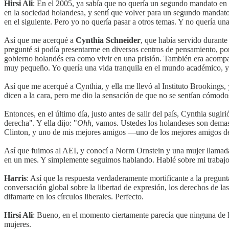
Hirsi Ali
: En el 2005, ya sabía que no quería un segundo mandato en 
en la sociedad holandesa, y sentí que volver para un segundo mandato 
en el siguiente. Pero yo no quería pasar a otros temas. Y no quería una 
Así que me acerqué a
Cynthia Schneider
, que había servido durante
pregunté si podía presentarme en diversos centros de pensamiento, por
gobierno holandés era como vivir en una prisión. También era acomp
muy pequeño. Yo quería una vida tranquila en el mundo académico, y 
Así que me acerqué a Cynthia, y ella me llevó al Instituto Brookings,
dicen a la cara, pero me dio la sensación de que no se sentían cómodo
Entonces, en el último día, justo antes de salir del país, Cynthia sug
derecha". Y ella dijo: "
Ohh
, vamos. Ustedes los holandeses son demas
Clinton, y uno de mis mejores amigos —uno de los mejores amigos 
Así que fuimos al AEI, y conocí a Norm Ornstein y una mujer llama
en un mes. Y simplemente seguimos hablando. Hablé sobre mi trabajo;
Harris
: Así que la respuesta verdaderamente mortificante a la pregunt
conversación global sobre la libertad de expresión, los derechos de las 
difamarte en los círculos liberales. Perfecto.
Hirsi Ali
: Bueno, en el momento ciertamente parecía que ninguna de la
mujeres.