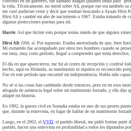
convirtió en un guerrero, fue llamado Magan (palabra smalí para "pro
la vida. Técnicamente, no mentí sobre Ali, porque ese era también su
me casó pudieran venir y decir que estaban buscando a Ayaan Hirsi M
Hirsi Ali y cambié mi año de nacimiento a 1967. Estaba tratando de cu
algunas protecciones puestas para mí.
Harris
: Así que hiciste esto porque tenías miedo de que alguien vinier
Hirsi Ali
:
Ohh
, sí. Por supuesto. Estaba aterrorizada de que, bien f
Mi exmarido fue acompañado por otros tres hombres cuando se presentó 
ese muy, muy corto período, llegué a comprender que tenía derechos.
El día en que aparecieron, me fui al centro de recepción y confesé todo
hecho, aquí en Holanda, su matrimonio ni siquiera es reconocido porqu
Fue en este período que encontré mi independencia. Había sido capaz 
No sé si las cosas han cambiado desde entonces, pero en en esos moment
abogada de asistencia legal sobre mi matrimonio forzado, y ella dijo q
adapté mi historia.
En 1992, la guerra civil en Somalia estaba en uno de sus peores puntos
que, durante la entrevista, en lugar de hablar de mi matrimonio forzad
Luego, en el 2002, el
VVD
, el partido liberal, me pidió formar par
partido, hacen una entrevista en profundidad a todos los diputados po