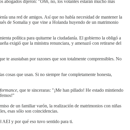
os abogados dijeron: "
Ohh
, no, los votantes estarán mucho más
Tenía una red de amigos. Así que no había necesidad de mantener la
espués de Somalia y que vine a Holanda huyendo de un matrimonio
ienta política para quitarme la ciudadanía. El gobierno la obligó a
ueña exigió que la ministra renunciara, y amenazó con retirarse del
s que te asustaban por razones que son totalmente comprensibles. No
e las cosas que usan. Si no siempre fue completamente honesta,
rformance
, que te sinceraras: "¡Me han pillado! He estado mintiendo
sfemos!"
rmiso de un familiar varón, la realización de matrimonios con niñas
es, esas sólo son coincidencias.
el AEI y por qué eso tuvo sentido para ti.