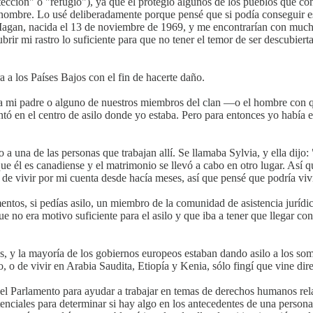
tección" o "refugio"), ya que él protegió algunos de los pueblos que c
 nombre. Lo usé deliberadamente porque pensé que si podía conseguir es
agan, nacida el 13 de noviembre de 1969, y me encontrarían con mucha
brir mi rastro lo suficiente para que no tener el temor de ser descubie
a a los Países Bajos con el fin de hacerte daño.
uera mi padre o alguno de nuestros miembros del clan —o el hombre con
en el centro de asilo donde yo estaba. Pero para entonces yo había est
 a una de las personas que trabajan allí. Se llamaba Sylvia, y ella dijo:
e él es canadiense y el matrimonio se llevó a cabo en otro lugar. Así q
de vivir por mi cuenta desde hacía meses, así que pensé que podría viv
os, si pedías asilo, un miembro de la comunidad de asistencia jurídica 
ue no era motivo suficiente para el asilo y que iba a tener que llegar co
, y la mayoría de los gobiernos europeos estaban dando asilo a los soma
o, o de vivir en Arabia Saudita, Etiopía y Kenia, sólo fingí que vine di
te del Parlamento para ayudar a trabajar en temas de derechos humanos 
tenciales para determinar si hay algo en los antecedentes de una person