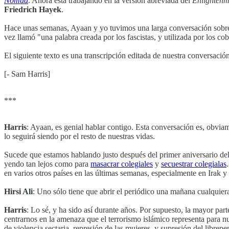
Nomad
. Ahora está trabajando en la versión abreviada del
Enlightenm
Friedrich Hayek
.
Hace unas semanas, Ayaan y yo tuvimos una larga conversación sobre 
vez llamó "una palabra creada por los fascistas, y utilizada por los co
El siguiente texto es una transcripción editada de nuestra conversación
[- Sam Harris]
***
Harris
: Ayaan, es genial hablar contigo. Esta conversación es, obvia
lo seguirá siendo por el resto de nuestras vidas.
Sucede que estamos hablando justo después del primer aniversario de
yendo tan lejos como para
masacrar colegiales
y
secuestrar colegialas
en varios otros países en las últimas semanas, especialmente en Irak y
Hirsi Ali
: Uno sólo tiene que abrir el periódico una mañana cualquiera
Harris
: Lo sé, y ha sido así durante años. Por supuesto, la mayor pa
centrarnos en la amenaza que el terrorismo islámico representa para nu
de violencia sectaria, represión de las mujeres, y supresión del libr