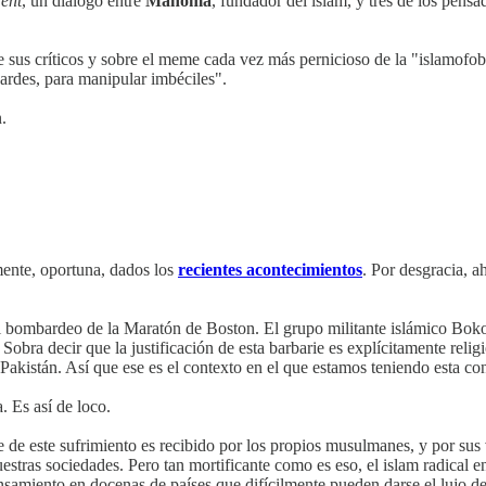
ent
, un diálogo entre
Mahoma
, fundador del islam, y tres de los pensa
sus críticos y sobre el meme cada vez más pernicioso de la "islamofo
bardes, para manipular imbéciles".
.
mente, oportuna, dados los
recientes acontecimientos
. Por desgracia, 
l bombardeo de la Maratón de Boston. El grupo militante islámico Boko
. Sobra decir que la justificación de esta barbarie es explícitamente rel
 Pakistán. Así que ese es el contexto en el que estamos teniendo esta co
. Es así de loco.
rte de este sufrimiento es recibido por los propios musulmanes, y por s
estras sociedades. Pero tan mortificante como es eso, el islam radical 
epensamiento en docenas de países que difícilmente pueden darse el lujo