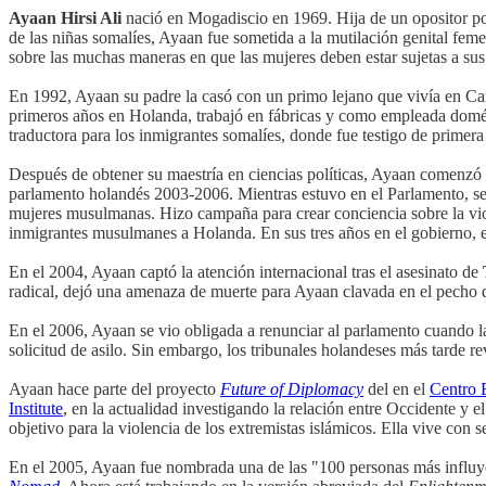
Ayaan Hirsi Ali
nació en Mogadiscio en 1969. Hija de un opositor polí
de las niñas somalíes, Ayaan fue sometida a la mutilación genital fem
sobre las muchas maneras en que las mujeres deben estar sujetas a su
En 1992, Ayaan su padre la casó con un primo lejano que vivía en Cana
primeros años en Holanda, trabajó en fábricas y como empleada domé
traductora para los inmigrantes somalíes, donde fue testigo de primera 
Después de obtener su maestría en ciencias políticas, Ayaan comenzó 
parlamento holandés 2003-2006. Mientras estuvo en el Parlamento, se c
mujeres musulmanas. Hizo campaña para crear conciencia sobre la viol
inmigrantes musulmanes a Holanda. En sus tres años en el gobierno, 
En el 2004, Ayaan captó la atención internacional tras el asesinato de
radical, dejó una amenaza de muerte para Ayaan clavada en el pecho
En el 2006, Ayaan se vio obligada a renunciar al parlamento cuando 
solicitud de asilo. Sin embargo, los tribunales holandeses más tarde r
Ayaan hace parte del proyecto
Future of Diplomacy
del en el
Centro B
Institute
, en la actualidad investigando la relación entre Occidente y 
objetivo para la violencia de los extremistas islámicos. Ella vive con s
En el 2005, Ayaan fue nombrada una de las "100 personas más influye