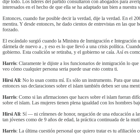
dije todo. Los líderes del partido consultaron con abogados para aver
interesados en el hecho de que ella se ha adaptado tan bien a nuestra 
Entonces, cuando fue posible decir la verdad, dije la verdad. En el 
mentira. Y desde entonces, he dado cientos de entrevistas en las qu
forzado.
El escándalo surgió cuando la Ministra de Inmigración e Integración us
dármela de nuevo a , y eso es lo que llevó a una crisis política. Cua
gobierno. Esta coalición se retiraba, y el gobierno se caía. Así es como
Harris
: Claramente le dijiste a los funcionarios de inmigración lo qu
veo cómo cualquier persona seria puede usar esto contra ti.
Hirsi Ali
: No lo usan contra mí. Es sólo un instrumento. Para que una
entonces sus declaraciones sobre el islam también deben ser una menti
Harris
: Como si las afirmaciones que haces sobre el islam fueran difí
sobre el islam. Las mujeres tienen plena igualdad con los hombres b
Hirsi Ali
: Sí — ni crímenes de honor, negación de una educación a las 
tan jóvenes como de 9 años de edad, la práctica continuada de la muti
Harris
: La última cuestión personal que quiero tratar es tu afiliación