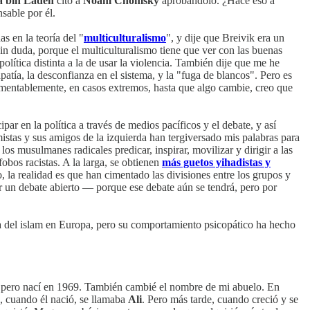
 bin Laden
citó a
Noam Chomsky
aprobándolo. ¿Hace eso a
sable por él.
s en la teoría del "
multiculturalismo
", y dije que Breivik era un
n duda, porque el multiculturalismo tiene que ver con las buenas
lítica distinta a la de usar la violencia. También dije que me he
atía, la desconfianza en el sistema, y la "fuga de blancos". Pero es
 Lamentablemente, en casos extremos, hasta que algo cambie, creo que
par en la política a través de medios pacíficos y el debate, y así
amistas y sus amigos de la izquierda han tergiversado mis palabras para
os musulmanes radicales predicar, inspirar, movilizar y dirigir a las
obos racistas. A la larga, se obtienen
más guetos yihadistas y
o, la realidad es que han cimentado las divisiones entre los grupos y
 un debate abierto — porque ese debate aún se tendrá, pero por
lema del islam en Europa, pero su comportamiento psicopático ha hecho
67, pero nací en 1969. También cambié el nombre de mi abuelo. En
e, cuando él nació, se llamaba
Ali
. Pero más tarde, cuando creció y se