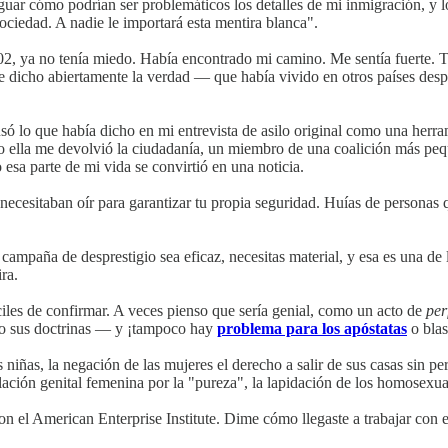
iguar cómo podrían ser problemáticos los detalles de mi inmigración, y l
sociedad. A nadie le importará esta mentira blanca".
2002, ya no tenía miedo. Había encontrado mi camino. Me sentía fuerte. 
e he dicho abiertamente la verdad — que había vivido en otros países d
ó lo que había dicho en mi entrevista de asilo original como una herram
ndo ella me devolvió la ciudadanía, un miembro de una coalición más peq
 esa parte de mi vida se convirtió en una noticia.
e necesitaban oír para garantizar tu propia seguridad. Huías de persona
 campaña de desprestigio sea eficaz, necesitas material, y esa es una d
ra.
ciles de confirmar. A veces pienso que sería genial, como un acto de
pe
ajo sus doctrinas — y ¡tampoco hay
problema para los apóstatas
o bla
niñas, la negación de las mujeres el derecho a salir de sus casas sin pe
lación genital femenina por la "pureza", la lapidación de los homosexual
 con el American Enterprise Institute. Dime cómo llegaste a trabajar con 