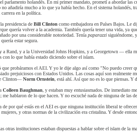
el parlamento holandés. En mi primer mandato, prometí a abordar las cu
no añadiría mucho a lo que ya había hecho. En el sistema holandés, tra
carrera en la política.
 la presidencia de
Bill Clinton
como embajadora en Países Bajos. Le dije
que quería volver a la academia. También quería tener una vida, ya que 
añado por una considerable notoriedad. Tenía
paparazzi
siguiéndome, y 
quería estar segura.
 y a Rand, y a la Universidad Johns Hopkins, y a Georgetown — ella me 
s con lo que había estado diciendo sobre el islam.
irió que probáramos el AEI. Y yo le dije algo así como "No puedo creer 
iado prejuiciosos con Estados Unidos. Las cosas aquí son realmente mu
de Clinton—
Norm Ornstein
, está ahí. Así que no es lo que piensas. Y 
da
Colleen Baughman
, y estaban muy entusiasmados. De inmediato me 
 me hablaron de lo que hacen. Y no escuché nada de ninguna de las dem
a de por qué estás en el AEI es que ninguna institución liberal te ofrec
mujeres, y otras normas de la civilización era cristalina. Y desde entonce
s otras instituciones estaban dispuestas a hablar sobre el islam de la m