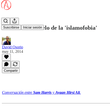
Levantando el velo de la 'islamofobia'
Suscribirse
Iniciar sesión
David Osorio
may 11, 2014
Compartir
Conversación entre
Sam Harris
y
Ayaan Hirsi Ali
.