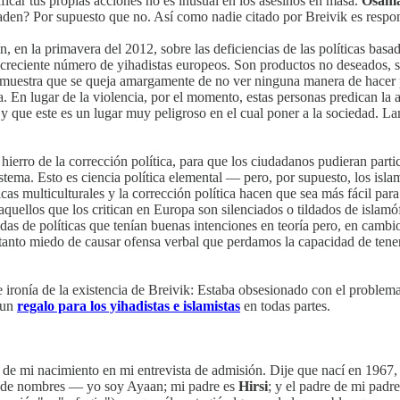
tificar tus propias acciones no es inusual en los asesinos en masa.
Osama
en? Por supuesto que no. Así como nadie citado por Breivik es respon
en la primavera del 2012, sobre las deficiencias de las políticas basada
 creciente número de yihadistas europeos. Son productos no deseados, si
ik muestra que se queja amargamente de no ver ninguna manera de hacer po
En lugar de la violencia, por el momento, estas personas predican la ap
a, y que este es un lugar muy peligroso en el cual poner a la sociedad.
hierro de la corrección política, para que los ciudadanos pudieran partici
sistema. Esto es ciencia política elemental — pero, por supuesto, los isl
s multiculturales y la corrección política hacen que sea más fácil para l
aquellos que los critican en Europa son silenciados o tildados de islamóf
adas de políticas que tenían buenas intenciones en teoría pero, en cambi
anto miedo de causar ofensa verbal que perdamos la capacidad de tener
rrible ironía de la existencia de Breivik: Estaba obsesionado con el prob
 un
regalo para los yihadistas e islamistas
en todas partes.
año de mi nacimiento en mi entrevista de admisión. Dije que nací en 19
na de nombres — yo soy Ayaan; mi padre es
Hirsi
; y el padre de mi padr