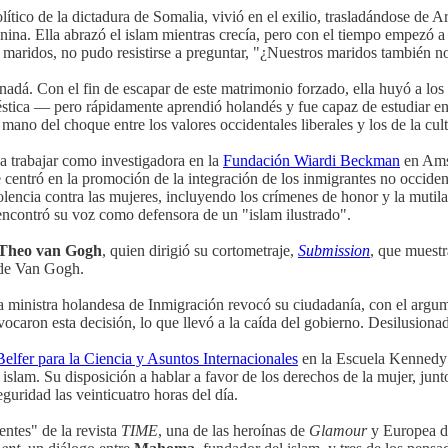
tico de la dictadura de Somalia, vivió en el exilio, trasladándose de Ar
enina. Ella abrazó el islam mientras crecía, pero con el tiempo empezó 
s maridos, no pudo resistirse a preguntar, "¿Nuestros maridos también 
dá. Con el fin de escapar de este matrimonio forzado, ella huyó a los 
stica — pero rápidamente aprendió holandés y fue capaz de estudiar e
mano del choque entre los valores occidentales liberales y los de la cult
a trabajar como investigadora en la
Fundación Wiardi Beckman
en Ams
entró en la promoción de la integración de los inmigrantes no occident
encia contra las mujeres, incluyendo los crímenes de honor y la mutila
encontró su voz como defensora de un "islam ilustrado".
Theo van Gogh
, quien dirigió su cortometraje,
Submission
, que muestr
 de Van Gogh.
la ministra holandesa de Inmigración revocó su ciudadanía, con el argu
evocaron esta decisión, lo que llevó a la caída del gobierno. Desilusion
elfer para la Ciencia y Asuntos Internacionales
en la Escuela Kennedy 
el islam. Su disposición a hablar a favor de los derechos de la mujer, j
eguridad las veinticuatro horas del día.
ntes" de la revista
TIME
, una de las heroínas de
Glamour
y Europea d