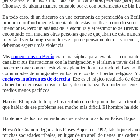
pensadores, e incluso a mí. Tratar de utilizar a otras personas para jus
Chomsky de alguna manera culpable por el comportamiento de bin Lad
En todo caso, di un discurso en una ceremonia de premiación en Berlín, 
producto profundamente lamentable de estas políticas, como lo son el
intenciones. Pero un análisis de la escritura y el testimonio de Breiv
encontrado con muchas otras personas que se quejaban de esta manera. 
muy fácil ver la progresión de este tipo de pensamiento a la violenci
debemos esperar más violencia.
Mis
comentarios en Berlín
eran una súplica para levantar la cortina de 
canalizar sus frustraciones con la inmigración y el islam a través del 
hacerme sonar como si estuviera aplaudiendo una atrocidad. Las política
comunidades de inmigrantes en los terrenos de la libertad religiosa. Y 
enclaves intolerantes de derecha
. Ese es el trágico resultado de déc
alimentado demasiada insularidad y desconfianza. No podemos tener t
medios menos pacíficos.
Harris
: El injusto trato que has recibido en este punto ilustra la te
que hablar de ese problema sea mucho más difícil. El hombre ha sido
Hablemos de los malentendidos que rodean tu asilo en Países Bajos.
Hirsi Ali
: Cuando llegué a los Países Bajos, en 1992, falsifiqué el 
muchas sociedades tribales, en lugar de un apellido tienes una cade