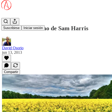
El libertarianismo de Sam Harris
Suscribirse
Iniciar sesión
David Osorio
jun 13, 2013
Compartir