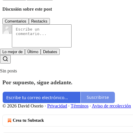
Discusión sobre este post
Comentarios
Restacks
Lo mejor de
Último
Debates
Sin posts
Por supuesto, sigue adelante.
Suscribirse
© 2026 David Osorio
·
Privacidad
∙
Términos
∙
Aviso de recolección
Crea tu Substack