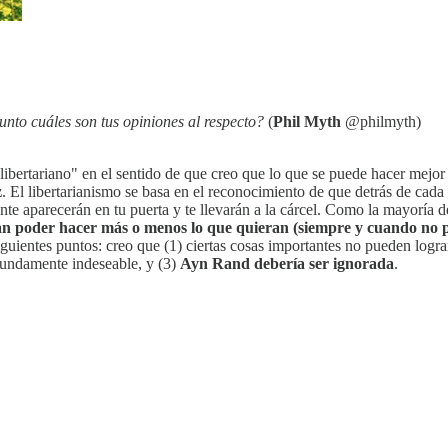
nto cuáles son tus opiniones al respecto?
(
Phil Myth
‏@philmyth)
ibertariano" en el sentido de que creo que lo que se puede hacer mejor 
z
. El libertarianismo se basa en el reconocimiento de que detrás de cada 
 aparecerán en tu puerta y te llevarán a la cárcel. Como la mayoría de l
an poder hacer más o menos lo que quieran (siempre y cuando no p
 siguientes puntos: creo que (1) ciertas cosas importantes no pueden log
ofundamente indeseable, y (3)
Ayn Rand debería ser ignorada
.