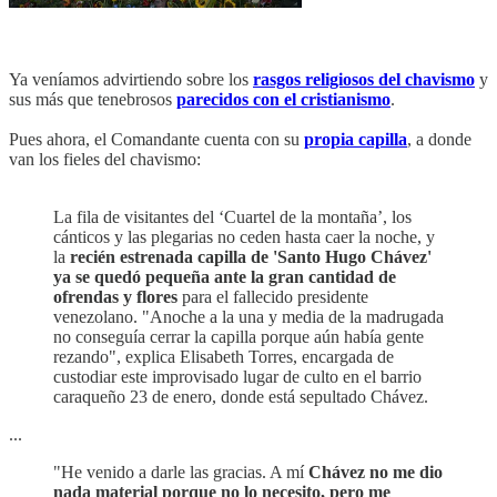
Ya veníamos advirtiendo sobre los
rasgos religiosos del chavismo
y
sus más que tenebrosos
parecidos con el cristianismo
.
Pues ahora, el Comandante cuenta con su
propia capilla
, a donde
van los fieles del chavismo:
La fila de visitantes del ‘Cuartel de la montaña’, los
cánticos y las plegarias no ceden hasta caer la noche, y
la
recién estrenada capilla de 'Santo Hugo Chávez'
ya se quedó pequeña ante la gran cantidad de
ofrendas y flores
para el fallecido presidente
venezolano. "Anoche a la una y media de la madrugada
no conseguía cerrar la capilla porque aún había gente
rezando", explica Elisabeth Torres, encargada de
custodiar este improvisado lugar de culto en el barrio
caraqueño 23 de enero, donde está sepultado Chávez.
...
"He venido a darle las gracias. A mí
Chávez no me dio
nada material porque no lo necesito, pero me