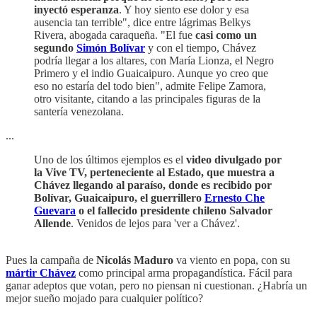
inyectó esperanza
. Y hoy siento ese dolor y esa
ausencia tan terrible", dice entre lágrimas Belkys
Rivera, abogada caraqueña. "El fue
casi como un
segundo
Simón Bolívar
y con el tiempo, Chávez
podría llegar a los altares, con María Lionza, el Negro
Primero y el indio Guaicaipuro. Aunque yo creo que
eso no estaría del todo bien", admite Felipe Zamora,
otro visitante, citando a las principales figuras de la
santería venezolana.
...
Uno de los últimos ejemplos es el
video divulgado por
la Vive TV, perteneciente al Estado, que muestra a
Chávez llegando al paraíso, donde es recibido por
Bolívar, Guaicaipuro, el guerrillero
Ernesto Che
Guevara
o el fallecido presidente chileno Salvador
Allende
. Venidos de lejos para 'ver a Chávez'.
Pues la campaña de
Nicolás Maduro
va viento en popa, con su
mártir Chávez
como principal arma propagandística. Fácil para
ganar adeptos que votan, pero no piensan ni cuestionan. ¿Habría un
mejor sueño mojado para cualquier político?