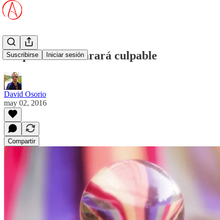
Psíquica se declarará culpable
Suscribirse
Iniciar sesión
David Osorio
may 02, 2016
Compartir