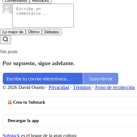
Comentarios
Restacks
Lo mejor de
Último
Debates
Sin posts
Por supuesto, sigue adelante.
Suscribirse
© 2026 David Osorio
·
Privacidad
∙
Términos
∙
Aviso de recolección
Crea tu Substack
Descargar la app
Substack
es el hogar de la gran cultura