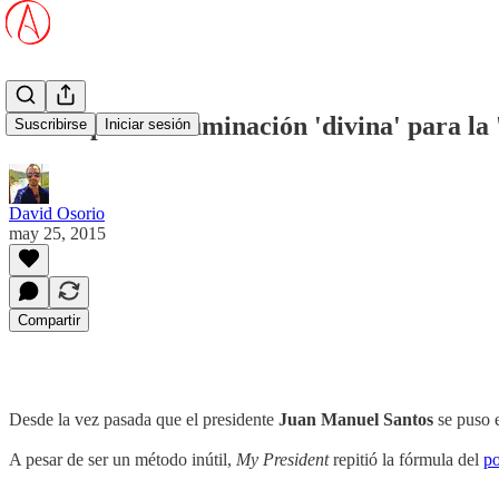
Santos pedirá iluminación 'divina' para la 
Suscribirse
Iniciar sesión
David Osorio
may 25, 2015
Compartir
Desde la vez pasada que el presidente
Juan Manuel Santos
se puso 
A pesar de ser un método inútil,
My President
repitió la fórmula del
po