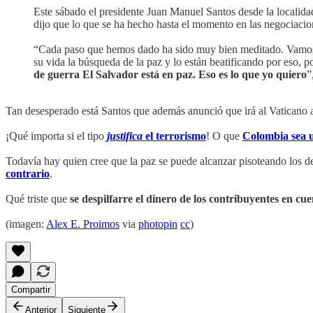
Este sábado el presidente Juan Manuel Santos desde la localidad
dijo que lo que se ha hecho hasta el momento en las negociacio
“Cada paso que hemos dado ha sido muy bien meditado. Vamos en
su vida la búsqueda de la paz y lo están beatificando por eso, 
de guerra El Salvador está en paz. Eso es lo que yo quiero
”
Tan desesperado está Santos que además anunció que irá al Vaticano
¡Qué importa si el tipo
justifica
el terrorismo
! O que
Colombia sea u
Todavía hay quien cree que la paz se puede alcanzar pisoteando los 
contrario
.
Qué triste que
se despilfarre el dinero de los contribuyentes en cu
(imagen:
Alex E. Proimos
via
photopin
cc
)
Compartir
Anterior
Siguiente