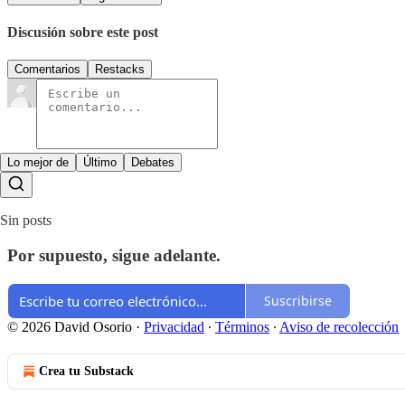
Discusión sobre este post
Comentarios
Restacks
Lo mejor de
Último
Debates
Sin posts
Por supuesto, sigue adelante.
Suscribirse
© 2026 David Osorio
·
Privacidad
∙
Términos
∙
Aviso de recolección
Crea tu Substack