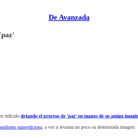
De Avanzada
'paz'
en ridículo
dejando el proceso de 'paz' en manos de su amigo imagi
pulismo supersticioso
, a ver si levanta un poco su deteriorada imagen: