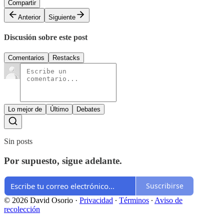
Compartir
Anterior
Siguiente
Discusión sobre este post
Comentarios
Restacks
Lo mejor de
Último
Debates
Sin posts
Por supuesto, sigue adelante.
Suscribirse
© 2026 David Osorio
·
Privacidad
∙
Términos
∙
Aviso de
recolección