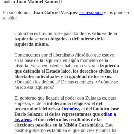
malo a
Juan Manuel Santos
II.
En su columna,
Juan Gabriel Vásquez
les responde
y los pone en
su sitio:
Colombia es hoy un triste país donde los
valores de la
izquierda se ven obligados a defenderse de la
izquierda misma
.
Comencemos por el liberalismo filosófico que estuvo
en la base de la izquierda en algún momento de la
historia. Ya saben ustedes: había una vez una
izquierda
que defendía el Estado laico, los derechos civiles, las
libertades individuales y la igualdad de los sexos
.
¿De quién los defendía? De sus enemigos. ¿Adónde se
ha ido esa izquierda?
El gobierno que llegaría al poder con Zuluaga es, para
empezar, el de la
intolerancia religiosa: el del
procurador lefebvrista
Ordóñez
, el del fanático José
Darío Salazar, el de las representantes que
odian a
los ateos
, el que celebró los resultados de las
elecciones pasadas en la Misión Carismática
. Este
posible gobierno es también el que no cree y nunca ha