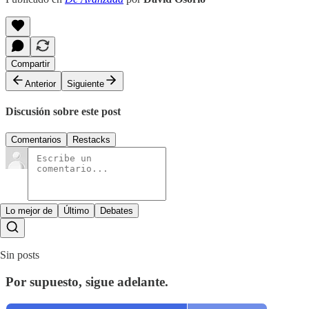
Compartir
Anterior
Siguiente
Discusión sobre este post
Comentarios
Restacks
Lo mejor de
Último
Debates
Sin posts
Por supuesto, sigue adelante.