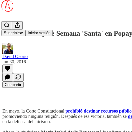
Demandan ley de Semana 'Santa' en Popa
Suscribirse
Iniciar sesión
David Osorio
jun 30, 2016
Compartir
En mayo, la Corte Constitucional
prohibió destinar recursos públi
promoviendo ninguna religión. Después de esa victoria, también se
d
en la defensa del laicismo.