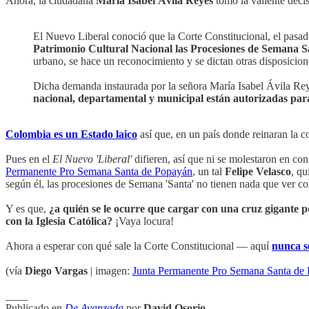
Ahora, la ciudadana
María Isabel Ávila Reyes
tomó la valiente deci
El Nuevo Liberal conoció que la Corte Constitucional, el pasado
Patrimonio Cultural Nacional las Procesiones de Semana Sa
urbano, se hace un reconocimiento y se dictan otras disposicion
Dicha demanda instaurada por la señora María Isabel Ávila Re
nacional, departamental y municipal están autorizadas para
Colombia es un Estado laico
así que, en un país donde reinaran la c
Pues en el
El Nuevo 'Liberal'
difieren, así que ni se molestaron en co
Permanente Pro Semana Santa de Popayán
, un tal
Felipe Velasco
, qu
según él, las procesiones de Semana 'Santa' no tienen nada que ver con
Y es que,
¿a quién se le ocurre que cargar con una cruz gigante por
con la Iglesia Católica?
¡Vaya locura!
Ahora a esperar con qué sale la Corte Constitucional — aquí
nunca s
(vía
Diego Vargas
| imagen:
Junta Permanente Pro Semana Santa de
____
Publicado en
De Avanzada
por
David Osorio