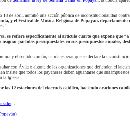
sión de
demandar la ley de Semana 'Santa' en Popayán
; la noticia apar
 18 de abril, admitió una acción pública de inconstitucionalidad contra 
nta, y el Festival de Música Religiosa de Popayán, departamento
es”.
yes,
se refiere específicamente al artículo cuarto que expone que “a 
 asignar partidas presupuestales en sus presupuestos anuales, dest
ordura y el sentido común, cabría esperar que se declare la inconstituci
nsultar con Ávila o alguna de las organizaciones que defienden el laici
ien insiste que todos los payaneses deben aguantarse que sus impuestos 
 la Iglesia.
 las 12 estaciones del viacrucis católico, haciendo oraciones catól
e sabe
...
 Popayán
)