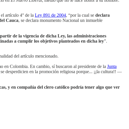
eció en
El Nuevo Liberal
, medio que no le hace honor a su nombre:
el artículo 4° de la
Ley 891 de 2004
, “por la cual se
declara
 del Cauca
, se declara monumento Nacional un inmueble
partir de la vigencia de dicha Ley, las administraciones
inadas a cumplir los objetivos planteados en dicha ley
”.
onalidad del artículo mencionado.
smo en Colombia. En cambio, sí buscaron al presidente de la
Junta
se desperdicien en la promoción religiosa porque... ¡¡la cultura!! —
icas, y en compañía del clero católico podría tener algo que ver