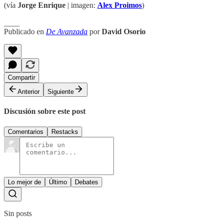
(vía
Jorge Enrique
| imagen:
Alex Proimos
)
____
Publicado en
De Avanzada
por
David Osorio
Compartir
Anterior
Siguiente
Discusión sobre este post
Comentarios
Restacks
Lo mejor de
Último
Debates
Sin posts