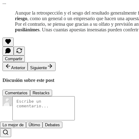
...
Aunque la retrospección y el sesgo del resultado generalmente 
riesgo
, como un general o un empresario que hacen una apuesta
Por el contrario, se piensa que gracias a su olfato y previsión an
pusilánimes
. Unas cuantas apuestas insensatas pueden conferir 
Compartir
Anterior
Siguiente
Discusión sobre este post
Comentarios
Restacks
Lo mejor de
Último
Debates