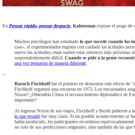
En
Pensar rápido, pensar despacio
,
Kahneman
expone el sesgo de r
Muchos psicólogos han estudiado
lo que sucede cuando los i
caso-, el experimentador registra con cuidado las actitudes per
nuevo las actitudes; estas suelen estar entonces más próximas al
sorprendentemente difícil.
Cuando se pide a la gente reconstru
una vez pensaron de manera diferente
.
...
Baruch Fischhoff
fue el primero en demostrar este efecto de "s
Fischhoff organizó una encuesta en 1972. Los encuestados asign
Nixon? ¿Obtendría China el reconocimiento diplomático de Est
importante?
Al regresar Nixon de sus viajes, Fischhoff y Beyth pidieron a 
lo que resultó
fue muy claro. Si un posible acontecimiento se ha
había producido, los participantes recordaron equivocadamente 
no solo de sus predicciones originales, sino también de las que 