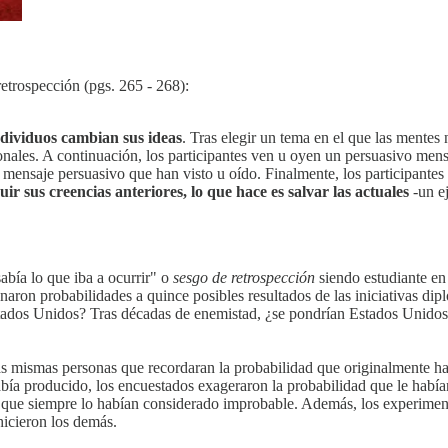
etrospección (pgs. 265 - 268):
ndividuos cambian sus ideas
. Tras elegir un tema en el que las mentes
sonales. A continuación, los participantes ven u oyen un persuasivo mens
 mensaje persuasivo que han visto u oído. Finalmente, los participantes r
ir sus creencias anteriores, lo que hace es salvar las actuales
-un ej
abía lo que iba a ocurrir" o
sesgo de retrospección
siendo estudiante en
aron probabilidades a quince posibles resultados de las iniciativas dip
ados Unidos? Tras décadas de enemistad, ¿se pondrían Estados Unidos 
las mismas personas que recordaran la probabilidad que originalmente ha
bía producido, los encuestados exageraron la probabilidad que le había
que siempre lo habían considerado improbable. Además, los experimentos
hicieron los demás.