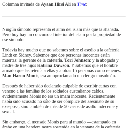
Columna invitada de
Ayaan Hirsi Ali
en
Time
:
Ningún símbolo representa el alma del islam más que la shahāda.
Pero hoy hay un concurso al interior del islam por la propiedad de
ese símbolo.
Todavía hay mucho que no sabemos sobre el asedio a la cafetería
Lindt en Sidney. Sabemos que dos personas inocentes están
muertas: la gerente de la cafetería,
Tori Johnson
; y la abogada y
madre de tres hijos
Katrina Dawson
. Y sabemos que el hombre
armado que las retenía a ellas y a otras 15 personas como rehenes,
Man Haron Monis
, era autoproclamado un clérigo musulmán.
Después de haber sido declarado culpable de escribir cartas con
veneno a las familias de los soldados australianos caídos,
evidentemente Monis no era un imam inocente. Recientemente
había sido acusado no sólo de ser cómplice del asesinato de su
exesposa, sino también de más de 50 casos de asalto indecente y
sexual.
Sin embargo, el mensaje Monis para al mundo —estampado en
árabe en una bandera negra sostenida en la ventana de la cafetería