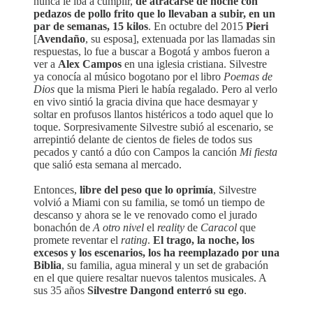
nunca le iba a cumplir,
de atracarse de noche con
pedazos de pollo frito que lo llevaban a subir, en un
par de semanas, 15 kilos
. En octubre del 2015
Pieri
[
Avendaño
, su esposa], extenuada por las llamadas sin
respuestas, lo fue a buscar a Bogotá y ambos fueron a
ver a
Alex Campos
en una iglesia cristiana. Silvestre
ya conocía al músico bogotano por el libro
Poemas de
Dios
que la misma Pieri le había regalado. Pero al verlo
en vivo sintió la gracia divina que hace desmayar y
soltar en profusos llantos histéricos a todo aquel que lo
toque. Sorpresivamente Silvestre subió al escenario, se
arrepintió delante de cientos de fieles de todos sus
pecados y cantó a dúo con Campos la canción
Mi fiesta
que salió esta semana al mercado.
Entonces,
libre del peso que lo oprimía
, Silvestre
volvió a Miami con su familia, se tomó un tiempo de
descanso y ahora se le ve renovado como el jurado
bonachón de
A otro nivel
el
reality
de
Caracol
que
promete reventar el
rating
.
El trago, la noche, los
excesos y los escenarios, los ha reemplazado por una
Biblia
, su familia, agua mineral y un set de grabación
en el que quiere resaltar nuevos talentos musicales. A
sus 35 años
Silvestre Dangond enterró su ego
.