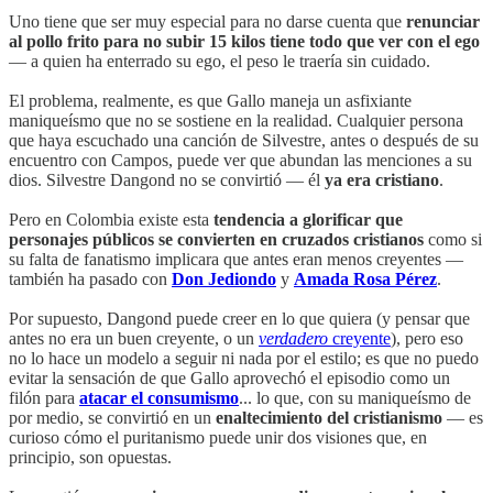
Uno tiene que ser muy especial para no darse cuenta que
renunciar
al pollo frito para no subir 15 kilos tiene todo que ver con el ego
— a quien ha enterrado su ego, el peso le traería sin cuidado.
El problema, realmente, es que Gallo maneja un asfixiante
maniqueísmo que no se sostiene en la realidad. Cualquier persona
que haya escuchado una canción de Silvestre, antes o después de su
encuentro con Campos, puede ver que abundan las menciones a su
dios. Silvestre Dangond no se convirtió — él
ya era cristiano
.
Pero en Colombia existe esta
tendencia a glorificar que
personajes públicos se convierten en cruzados cristianos
como si
su falta de fanatismo implicara que antes eran menos creyentes —
también ha pasado con
Don Jediondo
y
Amada Rosa Pérez
.
Por supuesto, Dangond puede creer en lo que quiera (y pensar que
antes no era un buen creyente, o un
verdadero
creyente
), pero eso
no lo hace un modelo a seguir ni nada por el estilo; es que no puedo
evitar la sensación de que Gallo aprovechó el episodio como un
filón para
atacar el consumismo
... lo que, con su maniqueísmo de
por medio, se convirtió en un
enaltecimiento del cristianismo
— es
curioso cómo el puritanismo puede unir dos visiones que, en
principio, son opuestas.