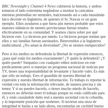
BBC Newsnight
y
Channel 4 News
cubrieron la historia, y ambos
tomaron el lado extremista negándose a mostrar la caricatura
mientras pretendían ser neutrales, traicionando así a cada musulmán
laico decente en Inglaterra, de quienes el Sr. Nawaz es un gran
ejemplo. Ellos ayudaron a que fuera aún menos probable que estos
matones islámicos de mentes provincianas fueran retados
efectivamente en su comunidad. Y seamos claros sobre por qué
hicieron esto. Lo hicieron por miedo. Lo hicieron porque temían que
ellos y sus familias fueran asesinados. Bienvenidos a la Inglaterra
multicultural. ¿No aman la diversidad? ¿No se sienten enriquecidos?
Pero si los medios no defenderán la libertad de expresión entonces,
¿para qué están los medios exactamente? ¿Y quién la defenderá? ¿Y
quién puede? Simpatizo con cualquier editor noticioso en este
predicamento pero si manejas un programa nacional de noticias por
TV, tienes una responsabilidad de levantarte y hacerte valer. Es más
que sólo un trabajo. Eres el guardián de nuestra libertad de
expresión y nuestra libertad de información. Tu trabajo es reportar la
verdad con toda la información relevante, de manera precisa y sin
temor. Y si no puedes hacerlo, o tienes mucho miedo de hacerlo,
entonces no deberías tener el trabajo porque no estás calificado para
él, y estás causándole daño real a nuestra sociedad con tu cobardía,
y la importante posición que sostienes. Si tuvieras una onza de
integridad te harías a un lado ahora, encontrarías un cuchitril bueno