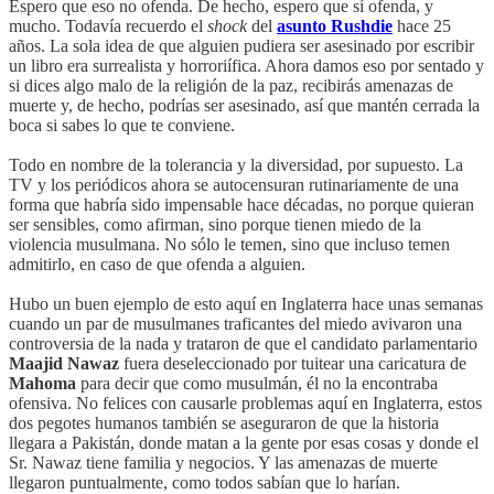
Espero que eso no ofenda. De hecho, espero que sí ofenda, y
mucho. Todavía recuerdo el
shock
del
asunto Rushdie
hace 25
años. La sola idea de que alguien pudiera ser asesinado por escribir
un libro era surrealista y horroriífica. Ahora damos eso por sentado y
si dices algo malo de la religión de la paz, recibirás amenazas de
muerte y, de hecho, podrías ser asesinado, así que mantén cerrada la
boca si sabes lo que te conviene.
Todo en nombre de la tolerancia y la diversidad, por supuesto. La
TV y los periódicos ahora se autocensuran rutinariamente de una
forma que habría sido impensable hace décadas, no porque quieran
ser sensibles, como afirman, sino porque tienen miedo de la
violencia musulmana. No sólo le temen, sino que incluso temen
admitirlo, en caso de que ofenda a alguien.
Hubo un buen ejemplo de esto aquí en Inglaterra hace unas semanas
cuando un par de musulmanes traficantes del miedo avivaron una
controversia de la nada y trataron de que el candidato parlamentario
Maajid Nawaz
fuera deseleccionado por tuitear una caricatura de
Mahoma
para decir que como musulmán, él no la encontraba
ofensiva. No felices con causarle problemas aquí en Inglaterra, estos
dos pegotes humanos también se aseguraron de que la historia
llegara a Pakistán, donde matan a la gente por esas cosas y donde el
Sr. Nawaz tiene familia y negocios. Y las amenazas de muerte
llegaron puntualmente, como todos sabían que lo harían.