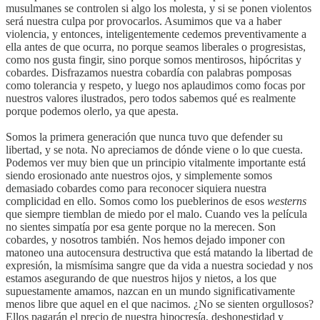
musulmanes se controlen si algo los molesta, y si se ponen violentos
será nuestra culpa por provocarlos. Asumimos que va a haber
violencia, y entonces, inteligentemente cedemos preventivamente a
ella antes de que ocurra, no porque seamos liberales o progresistas,
como nos gusta fingir, sino porque somos mentirosos, hipócritas y
cobardes. Disfrazamos nuestra cobardía con palabras pomposas
como tolerancia y respeto, y luego nos aplaudimos como focas por
nuestros valores ilustrados, pero todos sabemos qué es realmente
porque podemos olerlo, ya que apesta.
Somos la primera generación que nunca tuvo que defender su
libertad, y se nota. No apreciamos de dónde viene o lo que cuesta.
Podemos ver muy bien que un principio vitalmente importante está
siendo erosionado ante nuestros ojos, y simplemente somos
demasiado cobardes como para reconocer siquiera nuestra
complicidad en ello. Somos como los pueblerinos de esos
westerns
que siempre tiemblan de miedo por el malo. Cuando ves la película
no sientes simpatía por esa gente porque no la merecen. Son
cobardes, y nosotros también. Nos hemos dejado imponer con
matoneo una autocensura destructiva que está matando la libertad de
expresión, la mismísima sangre que da vida a nuestra sociedad y nos
estamos asegurando de que nuestros hijos y nietos, a los que
supuestamente amamos, nazcan en un mundo significativamente
menos libre que aquel en el que nacimos. ¿No se sienten orgullosos?
Ellos pagarán el precio de nuestra hipocresía, deshonestidad y