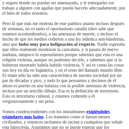
y seguro donde no puedas ser amenazado, y le entregarías ese
trabajo a alguien con agallas que pueda hacerlo adecuadamente, por
el bien de todos nosotros.
Pero ló que más me molesta de este patético asunto incluso después
de semanas, no es tanto el oportunismo canalla (dios sabe que
estamos acostumbrados), o las amenazas de muerte, o incluso el
hecho de que los medios cedieron a una ley islámica anti-blasfemia,
sino que
hubo muy poca indignación al respecto
. Nadie esperaba
que ellos realmente mostraran la caricatura, y si pasara de nuevo
mañana, tampoco lo esperaríamos porque sabemos que esta es una
religión violenta, aunque no podemos decirlo, y sabemos que si la
hubieran mostrado habría habido violencia. Y así es como las cosas
son hoy en día en Inglaterra, y en el resto del llamado mundo libre.
El islam sólo ha sido una característica de nuestra sociedad por un
par de décadas y pico, y todo lo que pensamos y decimos de él
ahora es puesto en una balanza con la posible amenaza de violencia,
incluso por un sencillo dibujo. Esa es la definición de terrorismo.
Esto es terrorismo cultural, y estamos cediendo a él
vergonzosamente y sin pena.
Somos condescendientes con los musulmanes
exigiéndoles
estándares más bajos
. Los tratamos como si fueran menos
civilizados, y entonces tachamos de racista a cualquiera que señale
esta hipocresía. Asumimos que no se puede esperar que los