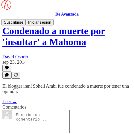
De Avanzada
Suscribirse
Iniciar sesión
Condenado a muerte por
'insultar' a Mahoma
David Osorio
sep 23, 2014
El blogger iraní Soheil Arabi fue condenado a muerte por tener una
opinión:
Leer →
Comentarios