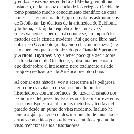
y en los países árabes en la Edad Media y, en última
instancia, de la precoz ciencia de los griegos. Occidente
tomó prestado mucho conocimiento científico de otras
partes —la geometría de Egipto, los datos astronómicos
de Babilonia, las técnicas de la aritmética de Babilonia
y la India, la brújula magnética de China, y así
sucesivamente— pero, hasta donde sé, no importó los
métodos de la ciencia moderna. Así que este libro hará
énfasis en Occidente (incluyendo el islam medieval) de
la manera en que fue deplorado por
Oswald Spengler
y
Arnold Toynbee
: Voy a tener poco que decir sobre
la ciencia fuera de Occidente, y absolutamente nada
que decir sobre el interesante pero totalmente aislado
progreso realizado en la América precolombina.
Al contar esta historia, voy a acercarme a la peligrosa
tierra que es evitada con sumo cuidado por los
historiadores contemporáneos, de juzgar el pasado por
las normas del presente. Esta es una historia irreverente;
no estoy dispuesto a criticar los métodos y teorías del
pasado desde un punto de vista moderno. Incluso he
tenido algún placer en el descubrimiento de unos pocos
errores cometidos por los héroes científicos que no he
visto mencionar a los historiadores.