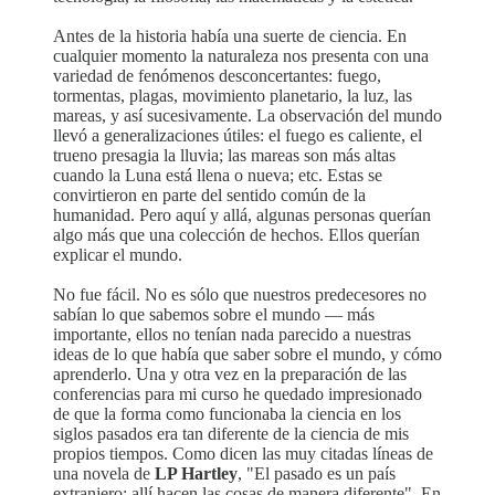
Antes de la historia había una suerte de ciencia. En
cualquier momento la naturaleza nos presenta con una
variedad de fenómenos desconcertantes: fuego,
tormentas, plagas, movimiento planetario, la luz, las
mareas, y así sucesivamente. La observación del mundo
llevó a generalizaciones útiles: el fuego es caliente, el
trueno presagia la lluvia; las mareas son más altas
cuando la Luna está llena o nueva; etc. Estas se
convirtieron en parte del sentido común de la
humanidad. Pero aquí y allá, algunas personas querían
algo más que una colección de hechos. Ellos querían
explicar el mundo.
No fue fácil. No es sólo que nuestros predecesores no
sabían lo que sabemos sobre el mundo — más
importante, ellos no tenían nada parecido a nuestras
ideas de lo que había que saber sobre el mundo, y cómo
aprenderlo. Una y otra vez en la preparación de las
conferencias para mi curso he quedado impresionado
de que la forma como funcionaba la ciencia en los
siglos pasados era tan diferente de la ciencia de mis
propios tiempos. Como dicen las muy citadas líneas de
una novela de
LP Hartley
, "El pasado es un país
extranjero; allí hacen las cosas de manera diferente". En