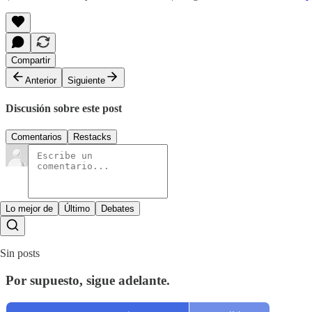
Compartir
Anterior
Siguiente
Discusión sobre este post
Comentarios
Restacks
Lo mejor de
Último
Debates
Sin posts
Por supuesto, sigue adelante.