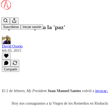
Superstición para la 'paz'
Suscribirse
Iniciar sesión
David Osorio
feb 05, 2015
Compartir
El 2 de febrero,
My President
Juan Manuel Santos
volvió a
invocar 
Hoy nos consagramos a la Virgen de los Remedios en Riohacha