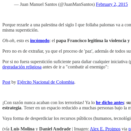
— Juan Manuel Santos (@JuanManSantos)
February 2, 2015
Porque rezarle a una palestina del siglo I que follaba palomas va a c
misma superstición.
Oh-oh
, esto es
incómodo
: el
papa Francisco legitima la violencia y
Pero no es de extrañar, ya que el proceso de 'paz', además de todos su
Por si no fuera superstición suficiente para dañar cualquier iniciativa
degradación religiosa
antes de ir a "combatir al enemigo":
Post
by
Ejército Nacional de Colombia
.
¡Con razón nunca acaban con los terroristas! Ya lo
he dicho antes
:
su
estrategia
. Tener en un espacio reducido a muchas personas bajo la mi
Vaya forma de desperdiciar los recursos públicos (humanos, tecnológ
(vía
Luis Molina
y
Daniel Andrade
| Imagen:
Alex E. Proimos
via
p