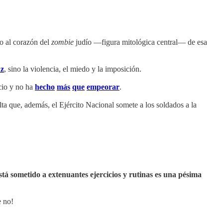
do al corazón del
zombie
judío —figura mitológica central— de esa
az
, sino la violencia, el miedo y la imposición.
cio y no ha
hecho
más
que
empeorar
.
ulta que, además, el Ejército Nacional somete a los soldados a la
stá sometido a extenuantes ejercicios y rutinas es una pésima
e no!