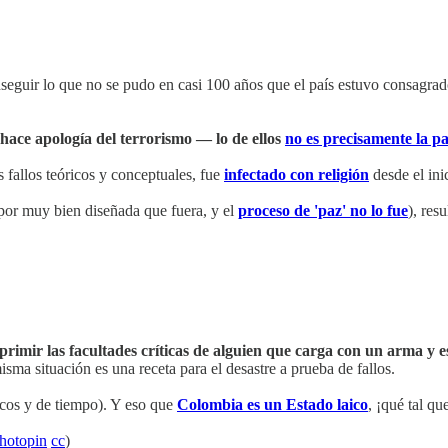
onseguir lo que no se pudo en casi 100 años que el país estuvo consagra
 hace apología del terrorismo — lo de ellos
no es precisamente la p
s fallos teóricos y conceptuales, fue
infectado con religión
desde el ini
 (por muy bien diseñada que fuera, y el
proceso de 'paz' no lo fue
), res
primir las facultades críticas de alguien que carga con un arma y e
sma situación es una receta para el desastre a prueba de fallos.
icos y de tiempo). Y eso que
Colombia es un Estado laico
, ¡qué tal qu
hotopin
cc
)