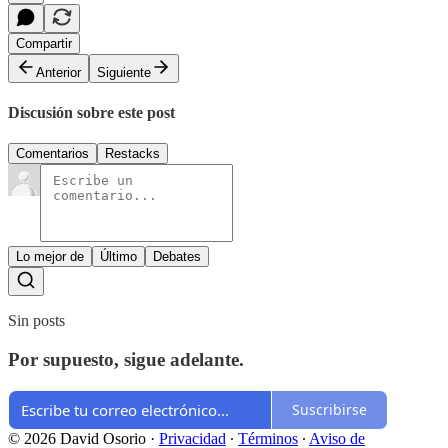
Compartir
Anterior
Siguiente
Discusión sobre este post
Comentarios
Restacks
Lo mejor de
Último
Debates
Sin posts
Por supuesto, sigue adelante.
Suscribirse
© 2026 David Osorio
·
Privacidad
∙
Términos
∙
Aviso de