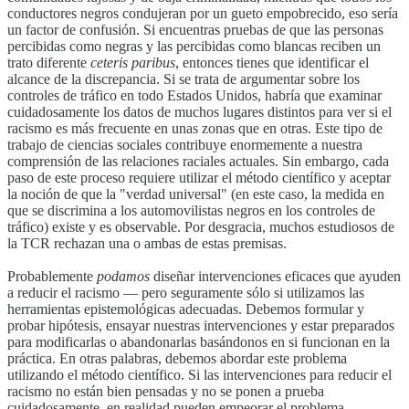
conductores negros condujeran por un gueto empobrecido, eso sería
un factor de confusión. Si encuentras pruebas de que las personas
percibidas como negras y las percibidas como blancas reciben un
trato diferente
ceteris paribus
, entonces tienes que identificar el
alcance de la discrepancia. Si se trata de argumentar sobre los
controles de tráfico en todo Estados Unidos, habría que examinar
cuidadosamente los datos de muchos lugares distintos para ver si el
racismo es más frecuente en unas zonas que en otras. Este tipo de
trabajo de ciencias sociales contribuye enormemente a nuestra
comprensión de las relaciones raciales actuales. Sin embargo, cada
paso de este proceso requiere utilizar el método científico y aceptar
la noción de que la "verdad universal" (en este caso, la medida en
que se discrimina a los automovilistas negros en los controles de
tráfico) existe y es observable. Por desgracia, muchos estudiosos de
la TCR rechazan una o ambas de estas premisas.
Probablemente
podamos
diseñar intervenciones eficaces que ayuden
a reducir el racismo — pero seguramente sólo si utilizamos las
herramientas epistemológicas adecuadas. Debemos formular y
probar hipótesis, ensayar nuestras intervenciones y estar preparados
para modificarlas o abandonarlas basándonos en si funcionan en la
práctica. En otras palabras, debemos abordar este problema
utilizando el método científico. Si las intervenciones para reducir el
racismo no están bien pensadas y no se ponen a prueba
cuidadosamente, en realidad pueden empeorar el problema.