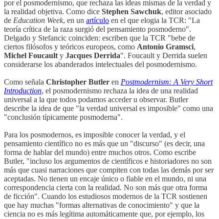
por el posmodernismo, que rechaza las ideas mismas de la verdad y
la realidad objetiva. Como dice
Stephen Sawchuk
, editor asociado
de
Education Week
, en un
artículo
en el que elogia la TCR: "La
teoría crítica de la raza surgió del pensamiento posmoderno".
Delgado y Stefancic coinciden: escriben que la TCR "bebe de
ciertos filósofos y teóricos europeos, como
Antonio Gramsci
,
Michel Foucault
y
Jacques Derrida
". Foucault y Derrida suelen
considerarse los abanderados intelectuales del posmodernismo.
Como señala
Christopher Butler
en
Postmodernism: A Very Short
Introduction
, el posmodernismo rechaza la idea de una realidad
universal a la que todos podamos acceder u observar. Butler
describe la idea de que "la verdad universal es imposible" como una
"conclusión típicamente posmoderna".
Para los posmodernos, es imposible conocer la verdad, y el
pensamiento científico no es más que un "discurso" (es decir, una
forma de hablar del mundo) entre muchos otros. Como escribe
Butler, "incluso los argumentos de científicos e historiadores no son
más que cuasi narraciones que compiten con todas las demás por ser
aceptadas. No tienen un encaje único o fiable en el mundo, ni una
correspondencia cierta con la realidad. No son más que otra forma
de ficción". Cuando los estudiosos modernos de la TCR sostienen
que hay muchas "formas alternativas de conocimiento" y que la
ciencia no es más legítima automáticamente que, por ejemplo, los