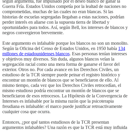
según argumenta, fue impulsado por el deseo blanco de ganar la
Guerra Fría. Estados Unidos competía por la lealtad de naciones no
comprometidas, muchas de las cuales no eran blancas. Si las
historias de escuelas segregadas llegaban a estas naciones, podrían
perder interés en aliarse con la supuesta tierra de libertad y
oportunidades para todos. Así, según Bell, los intereses de blancos y
negros convergieron brevemente.
Este argumento es infalsable porque los blancos no son un monolito.
Según la Oficina del Censo de Estados Unidos, en 1950 había
134
millones de estadounidenses blancos
. Esas personas tenían intereses
y objetivos muy diversos. Sin duda, algunos blancos veían la
segregación racial como una mera forma de ganarse el favor del
exterior. Otros no. Por cada avance en los Derechos Civiles, un
estudioso de la TCR siempre puede peinar el registro histórico y
encontrar un montón de blancos que se beneficiaron de ello. Al
mismo tiempo, cada vez que los Derechos Civiles retrocedían, el
mismo estudioso podría encontrar un montón de blancos que se
beneficiaron de esos retrocesos. La Hipótesis de la Convergencia de
Intereses es infalsable por la misma razón que la psicoterapia
freudiana es infalsable: el marco puede justificar retroactivamente
cualquier cosa que ocurra.
Entonces, ¿por qué tantos estudiosos de la TCR presentan
argumentos infalsables? Una razón es que la TCR está muy influida