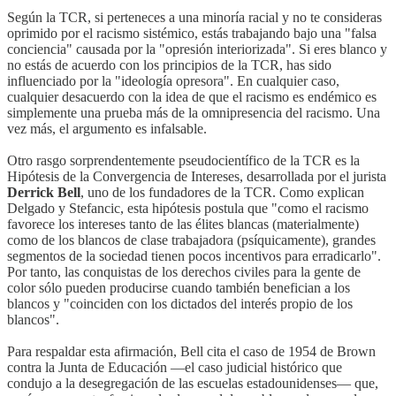
Según la TCR, si perteneces a una minoría racial y no te consideras
oprimido por el racismo sistémico, estás trabajando bajo una "falsa
conciencia" causada por la "opresión interiorizada". Si eres blanco y
no estás de acuerdo con los principios de la TCR, has sido
influenciado por la "ideología opresora". En cualquier caso,
cualquier desacuerdo con la idea de que el racismo es endémico es
simplemente una prueba más de la omnipresencia del racismo. Una
vez más, el argumento es infalsable.
Otro rasgo sorprendentemente pseudocientífico de la TCR es la
Hipótesis de la Convergencia de Intereses, desarrollada por el jurista
Derrick Bell
, uno de los fundadores de la TCR. Como explican
Delgado y Stefancic, esta hipótesis postula que "como el racismo
favorece los intereses tanto de las élites blancas (materialmente)
como de los blancos de clase trabajadora (psíquicamente), grandes
segmentos de la sociedad tienen pocos incentivos para erradicarlo".
Por tanto, las conquistas de los derechos civiles para la gente de
color sólo pueden producirse cuando también benefician a los
blancos y "coinciden con los dictados del interés propio de los
blancos".
Para respaldar esta afirmación, Bell cita el caso de 1954 de Brown
contra la Junta de Educación —el caso judicial histórico que
condujo a la desegregación de las escuelas estadounidenses— que,