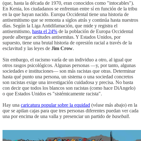
(que, hasta la década de 1970, eran conocidos como "intocables").
En Kenia, los ciudadanos se enfrentan entre sí en función de la tribu
en la que hayan nacido. Europa Occidental tiene una historia de
antisemitismo que se remonta a siglos atrás y continúa hasta nuestros
días. Según la Liga Antidifamación, que mide y registra el
antisemitismo,
hasta el 24%
de la población de Europa Occidental
puede albergar actitudes antisemitas. Y Estados Unidos, por
supuesto, tiene una brutal historia de opresión racial a través de la
esclavitud y las leyes de
Jim Crow
.
Sin embargo, el racismo varía de un individuo a otro, al igual que
otros rasgos psicológicos. Algunas personas —y, por tanto, algunas
sociedades e instituciones— son más racistas que otras. Determinar
hasta qué punto una persona, un sistema o una sociedad concretos
son racistas exige una investigación cuidadosa y precisa. No basta
con decir que todos los blancos son racistas (como hace DiAngelo)
o que Estados Unidos es "sistémicamente racista".
Hay una
caricatura popular sobre la equidad
(véase más abajo) en la
que se apilan cajas para que tres personas diferentes puedan ver cada
una por encima de una valla y presenciar un partido de
baseball
.