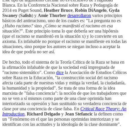
Blanca. En la Conferencia Nacional sobre Raza y Pedagogía de
2014 en Puget Sound,
Heather Bruce
,
Robin DiAngelo
,
Gyda
Swaney
(
Salish
) y
Amie Thurber
desarrollaron
varios principios
básicos del antirracismo, uno de los cuales es: "La pregunta no es
¿Hubo racismo?
sino
¿Cómo se manifestó el racismo en esa
situación?
". Este principio toma lo que debería ser una hipótesis
(que el racismo se manifestó en la situación x) y lo convierte en un
axioma. Es infalsable no porque el racismo se manifieste en todas las
situaciones, sino porque los autores se niegan incluso a aceptar la
idea de que podría no ser así.
De hecho, todo el sistema de la Teoría Crítica de la Raza se basa en
la afirmación infalsable de que la sociedad está impregnada de
"racismo sistemático". Como
dice
la Asociación de Estudios Críticos
sobre Raza en la Educación, "la construcción social del racismo
afecta cada parte de nuestras vidas y mitiga la verdad, la ciudadanía,
la humanidad y la propiedad". Se trata de una forma de la idea
marxista de "falsa conciencia": la noción de que los trabajadores que
no se ven a sí mismos como parte de una clase oprimida han
interiorizado su opresión y han sustituido su verdadera conciencia de
clase por una conciencia de clase falsa. En
Critical Race Theory: An
Introduction
,
Richard Delgado
y
Jean Stefancic
la definen como
un "Fenómeno en el que las personas oprimidas interiorizan y se
identifican con las actitudes y la ideología de la clase dominante".