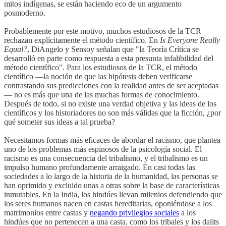
mitos indígenas, se están haciendo eco de un argumento
posmoderno.
Probablemente por este motivo, muchos estudiosos de la TCR
rechazan explícitamente el método científico. En
Is Everyone Really
Equal?
, DiAngelo y Sensoy señalan que "la Teoría Crítica se
desarrolló en parte como respuesta a esta presunta infalibilidad del
método científico". Para los estudiosos de la TCR, el método
científico —la noción de que las hipótesis deben verificarse
contrastando sus predicciones con la realidad antes de ser aceptadas
— no es más que una de las muchas formas de conocimiento.
Después de todo, si no existe una verdad objetiva y las ideas de los
científicos y los historiadores no son más válidas que la ficción, ¿por
qué someter sus ideas a tal prueba?
Necesitamos formas más eficaces de abordar el racismo, que plantea
uno de los problemas más espinosos de la psicología social. El
racismo es una consecuencia del tribalismo, y el tribalismo es un
impulso humano profundamente arraigado. En casi todas las
sociedades a lo largo de la historia de la humanidad, las personas se
han oprimido y excluido unas a otras sobre la base de características
inmutables. En la India, los hindúes llevan milenios defendiendo que
los seres humanos nacen en castas hereditarias, oponiéndose a los
matrimonios entre castas y
negando privilegios sociales
a los
hindúes que no pertenecen a una casta, como los tribales y los dalits