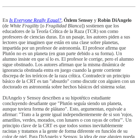
En
Is Everyone Really Equal?
,
Özlem Sensoy
y
Robin DiAngelo
(de
White Fragility
[o
Fragilidad Blanca
]) sostienen que los
educadores de la Teoría Crítica de la Raza (TCR) son como
profesores de ciencias duras. En un pasaje, los autores piden a sus
lectores que imaginen que están en una clase sobre planetas,
impartida por un profesor de astronomía. El profesor afirma que
Plutón no es un planeta (en gran parte debido a su forma). Un
alumno insiste en que sí lo es. El profesor le corrige, pero el alumno
sigue obstinado. Los autores afirman que la misma dinámica de
ignorancia obstinada entra en juego cuando la gente corriente
discrepa de los teóricos de la raza crítica. Contradecir un principio
básico de la CRT es tan "absurdo" como discutir con alguien con un
doctorado en astronomía sobre hechos básicos del sistema solar.
DiAngelo y Sensoy describen a su hipotético estudiante
concluyendo desafiante que "Plutón seguía siendo un planeta,
aunque tuviera forma de plátano". Esto, argumentan, equivale a
afirmar: "Trato a la gente igual independientemente de si son 'rojos,
amarillos, verdes, morados, con lunares o con rayas de cebra'". Un
principio clave de la CRT es que todos somos inevitablemente
racistas y tratamos a la gente de forma diferente en función de su
color de piel. Para DiAngelo y Sensoy, la idea de que alguien pueda