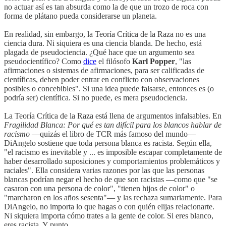
no actuar así es tan absurda como la de que un trozo de roca con
forma de plátano pueda considerarse un planeta.
En realidad, sin embargo, la Teoría Crítica de la Raza no es una
ciencia dura. Ni siquiera es una ciencia blanda. De hecho, está
plagada de pseudociencia. ¿Qué hace que un argumento sea
pseudocientífico? Como
dice
el filósofo
Karl Popper
, "las
afirmaciones o sistemas de afirmaciones, para ser calificadas de
científicas, deben poder entrar en conflicto con observaciones
posibles o concebibles". Si una idea puede falsarse, entonces es (o
podría ser) científica. Si no puede, es mera pseudociencia.
La Teoría Crítica de la Raza está llena de argumentos infalsables. En
Fragilidad Blanca: Por qué es tan difícil para los blancos hablar de
racismo
—quizás el libro de TCR más famoso del mundo—
DiAngelo sostiene que toda persona blanca es racista. Según ella,
"el racismo es inevitable y ... es imposible escapar completamente de
haber desarrollado suposiciones y comportamientos problemáticos y
raciales". Ella considera varias razones por las que las personas
blancas podrían negar el hecho de que son racistas —como que "se
casaron con una persona de color", "tienen hijos de color" o
"marcharon en los años sesenta"— y las rechaza sumariamente. Para
DiAngelo, no importa lo que hagas o con quién elijas relacionarte.
Ni siquiera importa cómo trates a la gente de color. Si eres blanco,
eres racista. Y punto.