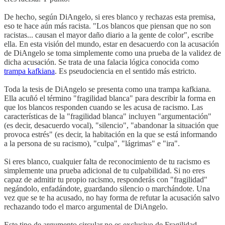
De hecho, según DiAngelo, si eres blanco y rechazas esta premisa,
eso te hace aún más racista. "Los blancos que piensan que no son
racistas... causan el mayor daño diario a la gente de color", escribe
ella. En esta visión del mundo, estar en desacuerdo con la acusación
de DiAngelo se toma simplemente como una prueba de la validez de
dicha acusación. Se trata de una falacia lógica conocida como
trampa kafkiana
. Es pseudociencia en el sentido más estricto.
Toda la tesis de DiAngelo se presenta como una trampa kafkiana.
Ella acuñó el término "fragilidad blanca" para describir la forma en
que los blancos responden cuando se les acusa de racismo. Las
características de la "fragilidad blanca" incluyen "argumentación"
(es decir, desacuerdo vocal), "silencio", "abandonar la situación que
provoca estrés" (es decir, la habitación en la que se está informando
a la persona de su racismo), "culpa", "lágrimas" e "ira".
Si eres blanco, cualquier falta de reconocimiento de tu racismo es
simplemente una prueba adicional de tu culpabilidad. Si no eres
capaz de admitir tu propio racismo, responderás con "fragilidad"
negándolo, enfadándote, guardando silencio o marchándote. Una
vez que se te ha acusado, no hay forma de refutar la acusación salvo
rechazando todo el marco argumental de DiAngelo.
Este tipo de argumento circular no es exclusivo de Fragilidad