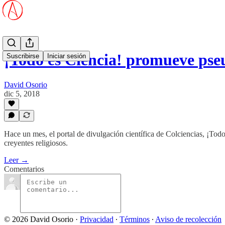
¡Todo es Ciencia! promueve pse
Suscribirse
Iniciar sesión
David Osorio
dic 5, 2018
Hace un mes, el portal de divulgación científica de Colciencias, ¡Todo
creyentes religiosos.
Leer →
Comentarios
© 2026 David Osorio
·
Privacidad
∙
Términos
∙
Aviso de recolección