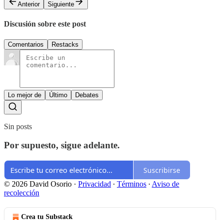
Anterior
Siguiente
Discusión sobre este post
Comentarios
Restacks
Lo mejor de
Último
Debates
Sin posts
Por supuesto, sigue adelante.
Suscribirse
© 2026 David Osorio
·
Privacidad
∙
Términos
∙
Aviso de
recolección
Crea tu Substack