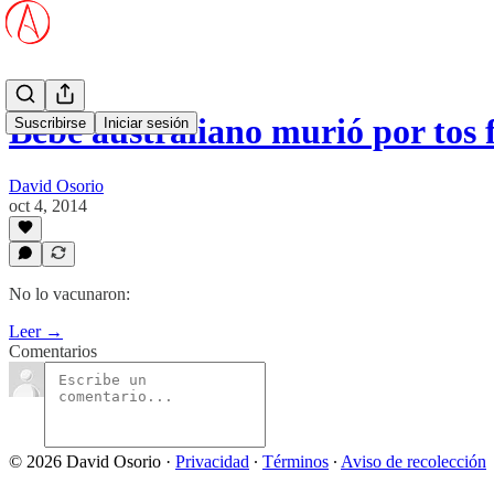
Bebé australiano murió por tos 
Suscribirse
Iniciar sesión
David Osorio
oct 4, 2014
No lo vacunaron:
Leer →
Comentarios
© 2026 David Osorio
·
Privacidad
∙
Términos
∙
Aviso de recolección