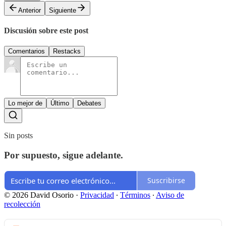
Anterior
Siguiente
Discusión sobre este post
Comentarios
Restacks
Lo mejor de
Último
Debates
Sin posts
Por supuesto, sigue adelante.
Suscribirse
© 2026 David Osorio
·
Privacidad
∙
Términos
∙
Aviso de
recolección