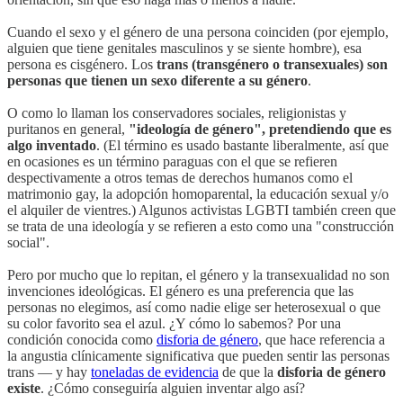
Cuando el sexo y el género de una persona coinciden (por ejemplo,
alguien que tiene genitales masculinos y se siente hombre), esa
persona es cisgénero. Los
trans (transgénero o transexuales) son
personas que tienen un sexo diferente a su género
.
O como lo llaman los conservadores sociales, religionistas y
puritanos en general,
"ideología de género", pretendiendo que es
algo inventado
. (El término es usado bastante liberalmente, así que
en ocasiones es un término paraguas con el que se refieren
despectivamente a otros temas de derechos humanos como el
matrimonio gay, la adopción homoparental, la educación sexual y/o
el alquiler de vientres.) Algunos activistas LGBTI también creen que
se trata de una ideología y se refieren a esto como una "construcción
social".
Pero por mucho que lo repitan, el género y la transexualidad no son
invenciones ideológicas. El género es una preferencia que las
personas no elegimos, así como nadie elige ser heterosexual o que
su color favorito sea el azul. ¿Y cómo lo sabemos? Por una
condición conocida como
disforia de género
, que hace referencia a
la angustia clínicamente significativa que pueden sentir las personas
trans — y hay
toneladas de evidencia
de que la
disforia de género
existe
. ¿Cómo conseguiría alguien inventar algo así?