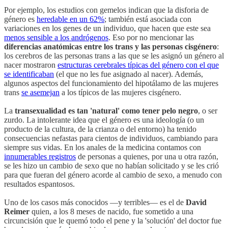
Por ejemplo, los estudios con gemelos indican que la disforia de
género es
heredable en un 62%
; también está asociada con
variaciones en los genes de un individuo, que hacen que este sea
menos sensible a los andrógenos
. Eso por no mencionar las
diferencias anatómicas entre los trans y las personas cisgénero
:
los cerebros de las personas trans a las que se les asignó un género al
nacer mostraron
estructuras cerebrales típicas del género con el que
se identificaban
(el que no les fue asignado al nacer). Además,
algunos aspectos del funcionamiento del hipotálamo de las mujeres
trans
se asemejan
a los típicos de las mujeres cisgénero.
La
transexualidad es tan 'natural' como tener pelo negro
, o ser
zurdo. La intolerante idea que el género es una ideología (o un
producto de la cultura, de la crianza o del entorno) ha tenido
consecuencias nefastas para cientos de individuos, cambiando para
siempre sus vidas. En los anales de la medicina contamos con
innumerables registros
de personas a quienes, por una u otra razón,
se les hizo un cambio de sexo que no habían solicitado y se les crió
para que fueran del género acorde al cambio de sexo, a menudo con
resultados espantosos.
Uno de los casos más conocidos —y terribles— es el de
David
Reimer
quien, a los 8 meses de nacido, fue sometido a una
circuncisión que le quemó todo el pene y la 'solución' del doctor fue