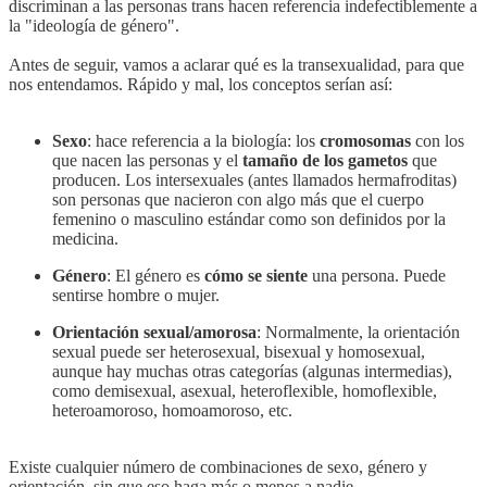
discriminan a las personas trans hacen referencia indefectiblemente a
la "ideología de género".
Antes de seguir, vamos a aclarar qué es la transexualidad, para que
nos entendamos. Rápido y mal, los conceptos serían así:
Sexo
: hace referencia a la biología: los
cromosomas
con los
que nacen las personas y el
tamaño de los gametos
que
producen. Los intersexuales (antes llamados hermafroditas)
son personas que nacieron con algo más que el cuerpo
femenino o masculino estándar como son definidos por la
medicina.
Género
: El género es
cómo se siente
una persona. Puede
sentirse hombre o mujer.
Orientación sexual/amorosa
: Normalmente, la orientación
sexual puede ser heterosexual, bisexual y homosexual,
aunque hay muchas otras categorías (algunas intermedias),
como demisexual, asexual, heteroflexible, homoflexible,
heteroamoroso, homoamoroso, etc.
Existe cualquier número de combinaciones de sexo, género y
orientación, sin que eso haga más o menos a nadie.