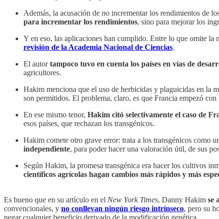
Además, la acusación de no incrementar los rendimientos de los
para incrementar los rendimientos
, sino para mejorar los ing
Y en eso, las aplicaciones han cumplido. Entre lo que omite la 
revisión de la Academia Nacional de Ciencias
.
El autor
tampoco tuvo en cuenta los países en vías de desarr
agricultores.
Hakim menciona que el uso de herbicidas y plaguicidas en la m
son permitidos. El problema, claro, es que Francia empezó co
En ese mismo tenor,
Hakim citó selectivamente el caso de Fr
esos países, que rechazan los transgénicos.
Hakim comete otro grave error: trata a los transgénicos como un
independiente
, para poder hacer una valoración útil, de sus pos
Según Hakim, la promesa transgénica era hacer los cultivos inm
científicos agrícolas hagan cambios más rápidos y más especí
Es bueno que en su artículo en el
New York Times
, Danny Hakim
se 
convencionales, y
no conllevan ningún riesgo intrínseco
, pero su h
negar cualquier beneficio derivado de la modificación genética.