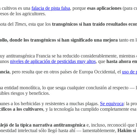
 cultivos es una
falacia de pista falsa
, porque
esas aplicaciones
(para cu
resos de los agricultores.
nota del
Times
, esta que los
transgénicos sí han traído resultados eco
ollo, donde los transgénicos sí han significado una mejora
tanto en l
uy antitransgénica Francia se ha reducido considerablemente, mientras 
n unos
niveles de aplicación de pesticidas muy altos
, que
hasta ahora em
ancia
, pero resulta que en otros países de Europa Occidental, el
uso de 
a entidad monolítica, lo que sesga cualquier conclusión al respecto — l
ibles riesgos y beneficios.
unes a los herbicidas y resistentes a muchas plagas.
Se equivoca
: la p
ficos a los cultivares
, y la tecnología ha cumplido completamente es
alejó de la típica narrativa antitransgénica
e, incluso, reconoció que l
onestidad intelectual sólo llegó hasta ahí — lamentablemente,
Hakim sí 