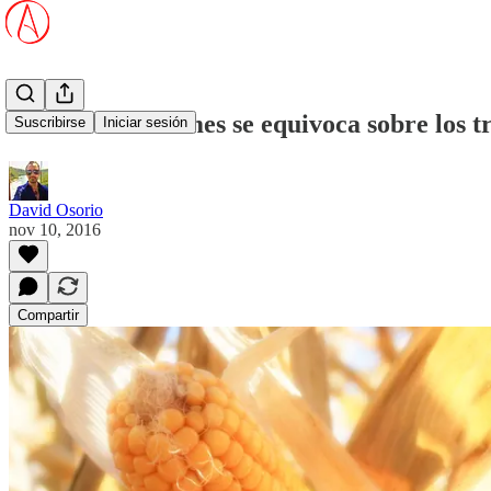
El New York Times se equivoca sobre los t
Suscribirse
Iniciar sesión
David Osorio
nov 10, 2016
Compartir