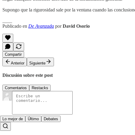
Supongo que la rigurosidad sale por la ventana cuando las conclusiones
____
Publicado en
De Avanzada
por
David Osorio
Compartir
Anterior
Siguiente
Discusión sobre este post
Comentarios
Restacks
Lo mejor de
Último
Debates