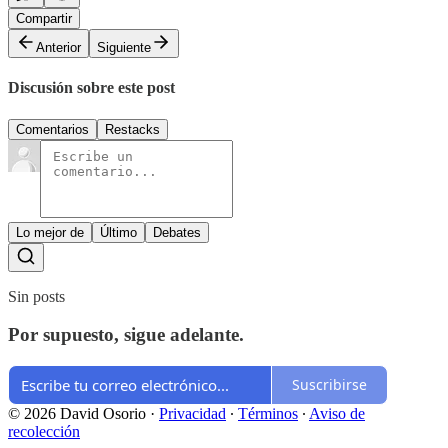
Compartir
Anterior
Siguiente
Discusión sobre este post
Comentarios
Restacks
Lo mejor de
Último
Debates
Sin posts
Por supuesto, sigue adelante.
Suscribirse
© 2026 David Osorio
·
Privacidad
∙
Términos
∙
Aviso de
recolección