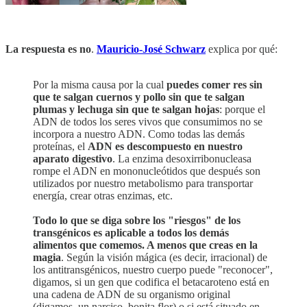
La respuesta es no
.
Mauricio-José Schwarz
explica por qué:
Por la misma causa por la cual
puedes comer res sin
que te salgan cuernos y pollo sin que te salgan
plumas y lechuga sin que te salgan hojas
: porque el
ADN de todos los seres vivos que consumimos no se
incorpora a nuestro ADN. Como todas las demás
proteínas, el
ADN es descompuesto en nuestro
aparato digestivo
. La enzima desoxirribonucleasa
rompe el ADN en mononucleótidos que después son
utilizados por nuestro metabolismo para transportar
energía, crear otras enzimas, etc.
Todo lo que se diga sobre los "riesgos" de los
transgénicos es aplicable a todos los demás
alimentos que comemos. A menos que creas en la
magia
. Según la visión mágica (es decir, irracional) de
los antitransgénicos, nuestro cuerpo puede "reconocer",
digamos, si un gen que codifica el betacaroteno está en
una cadena de ADN de su organismo original
(digamos, un narciso, bonita flor) o si está situado en