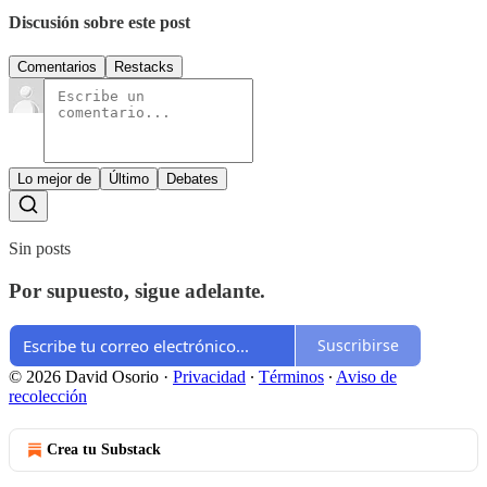
Discusión sobre este post
Comentarios
Restacks
Lo mejor de
Último
Debates
Sin posts
Por supuesto, sigue adelante.
Suscribirse
© 2026 David Osorio
·
Privacidad
∙
Términos
∙
Aviso de
recolección
Crea tu Substack