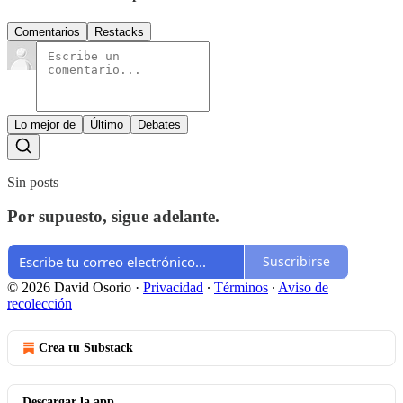
Comentarios
Restacks
Lo mejor de
Último
Debates
Sin posts
Por supuesto, sigue adelante.
Suscribirse
© 2026 David Osorio
·
Privacidad
∙
Términos
∙
Aviso de
recolección
Crea tu Substack
Descargar la app