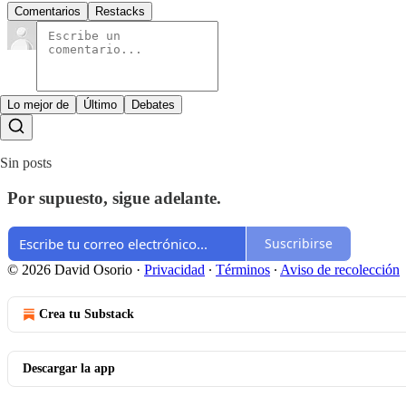
Comentarios
Restacks
Lo mejor de
Último
Debates
Sin posts
Por supuesto, sigue adelante.
Suscribirse
© 2026 David Osorio
·
Privacidad
∙
Términos
∙
Aviso de recolección
Crea tu Substack
Descargar la app