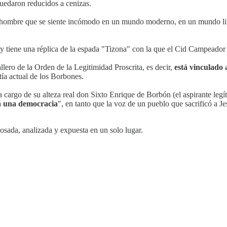
uedaron reducidos a cenizas.
un hombre que se siente incómodo en un mundo moderno, en un mundo libe
 y tiene una réplica de la espada "Tizona" con la que el Cid Campeador 
lero de la Orden de la Legitimidad Proscrita, es decir,
está vinculado a
tía actual de los Borbones.
 cargo de su alteza real don Sixto Enrique de Borbón (el aspirante legí
ea una democracia
", en tanto que la voz de un pueblo que sacrificó a J
osada, analizada y expuesta en un solo lugar.