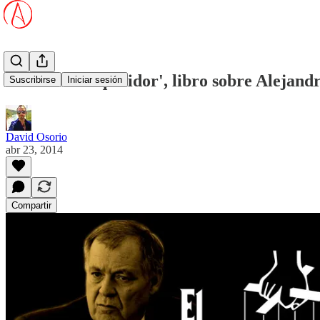
'El último inquisidor', libro sobre Alejan
Suscribirse
Iniciar sesión
David Osorio
abr 23, 2014
Compartir