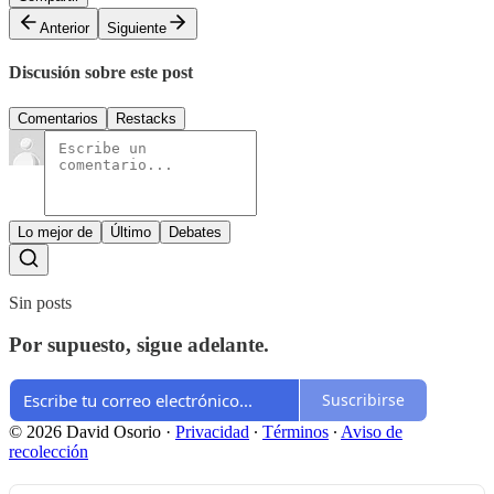
Anterior
Siguiente
Discusión sobre este post
Comentarios
Restacks
Lo mejor de
Último
Debates
Sin posts
Por supuesto, sigue adelante.
Suscribirse
© 2026 David Osorio
·
Privacidad
∙
Términos
∙
Aviso de
recolección