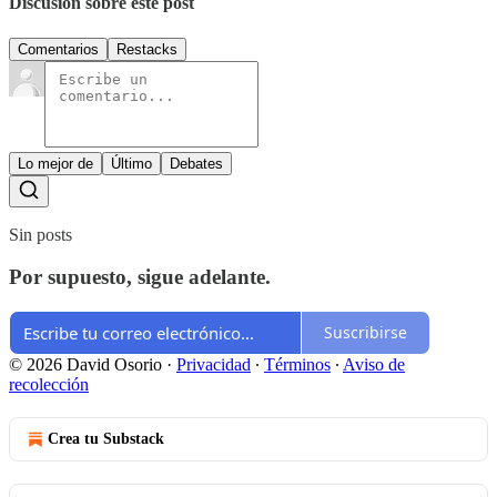
Discusión sobre este post
Comentarios
Restacks
Lo mejor de
Último
Debates
Sin posts
Por supuesto, sigue adelante.
Suscribirse
© 2026 David Osorio
·
Privacidad
∙
Términos
∙
Aviso de
recolección
Crea tu Substack