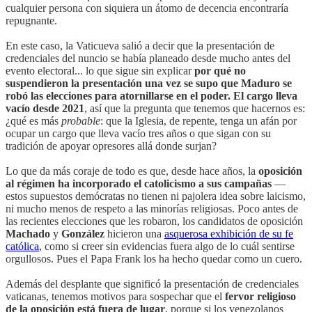
cualquier persona con siquiera un átomo de decencia encontraría
repugnante.
En este caso, la Vaticueva salió a decir que la presentación de
credenciales del nuncio se había planeado desde mucho antes del
evento electoral... lo que sigue sin explicar
por qué no
suspendieron la presentación una vez se supo que Maduro se
robó las elecciones para atornillarse en el poder. El cargo lleva
vacío desde 2021
, así que la pregunta que tenemos que hacernos es:
¿qué es más
probable
: que la Iglesia, de repente, tenga un afán por
ocupar un cargo que lleva vacío tres años o que sigan con su
tradición de apoyar opresores allá donde surjan?
Lo que da más coraje de todo es que, desde hace años, la
oposición
al régimen ha incorporado el catolicismo a sus campañas
—
estos supuestos demócratas no tienen ni pajolera idea sobre laicismo,
ni mucho menos de respeto a las minorías religiosas. Poco antes de
las recientes elecciones que les robaron, los candidatos de oposición
Machado
y
González
hicieron una
asquerosa exhibición de su fe
católica
, como si creer sin evidencias fuera algo de lo cuál sentirse
orgullosos. Pues el Papa Frank los ha hecho quedar como un cuero.
Además del desplante que significó la presentación de credenciales
vaticanas, tenemos motivos para sospechar que el
fervor religioso
de la oposición está fuera de lugar
, porque si los venezolanos