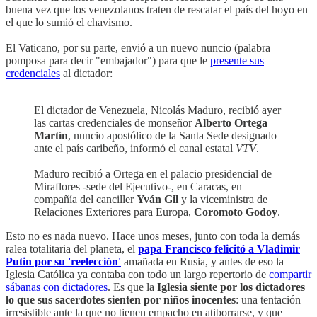
buena vez que los venezolanos traten de rescatar el país del hoyo en
el que lo sumió el chavismo.
El Vaticano, por su parte, envió a un nuevo nuncio (palabra
pomposa para decir "embajador") para que le
presente sus
credenciales
al dictador:
El dictador de Venezuela, Nicolás Maduro, recibió ayer
las cartas credenciales de monseñor
Alberto Ortega
Martín
, nuncio apostólico de la Santa Sede designado
ante el país caribeño, informó el canal estatal
VTV
.
Maduro recibió a Ortega en el palacio presidencial de
Miraflores -sede del Ejecutivo-, en Caracas, en
compañía del canciller
Yván Gil
y la viceministra de
Relaciones Exteriores para Europa,
Coromoto Godoy
.
Esto no es nada nuevo. Hace unos meses, junto con toda la demás
ralea totalitaria del planeta, el
papa Francisco felicitó a Vladimir
Putin por su 'reelección'
amañada en Rusia, y antes de eso la
Iglesia Católica ya contaba con todo un largo repertorio de
compartir
sábanas con dictadores
. Es que la
Iglesia siente por los dictadores
lo que sus sacerdotes sienten por niños inocentes
: una tentación
irresistible ante la que no tienen empacho en atiborrarse, y que