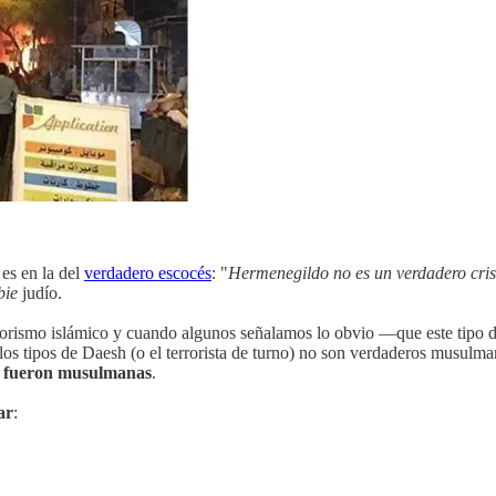
 es en la del
verdadero escocés
: "
Hermenegildo no es un verdadero cris
bie
judío.
rrorismo islámico y cuando algunos señalamos lo obvio —que este tipo 
e los tipos de Daesh (o el terrorista de turno) no son verdaderos musulm
as fueron musulmanas
.
ar
: