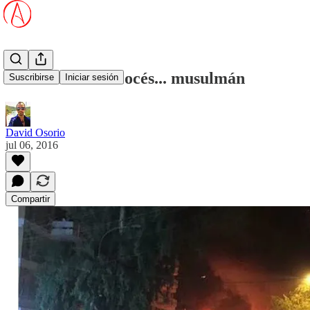
El verdadero escocés... musulmán
Suscribirse
Iniciar sesión
David Osorio
jul 06, 2016
Compartir