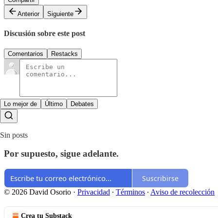
Anterior
Siguiente
Discusión sobre este post
Comentarios
Restacks
Lo mejor de
Último
Debates
Sin posts
Por supuesto, sigue adelante.
Suscribirse
© 2026 David Osorio
·
Privacidad
∙
Términos
∙
Aviso de recolección
Crea tu Substack