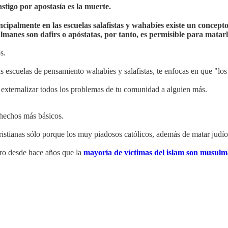
stigo por apostasía es la muerte.
as escuelas salafistas y wahabíes existe un concepto llamado "takfirismo" تكفيريين
manes son dafirs o apóstatas, por tanto, es permisible para matarl
s.
as escuelas de pensamiento wahabíes y salafistas, te enfocas en que "l
 externalizar todos los problemas de tu comunidad a alguien más.
s hechos más básicos.
stianas sólo porque los muy piadosos católicos, además de matar judío
ro desde hace años que la
mayoría de víctimas del islam son musul