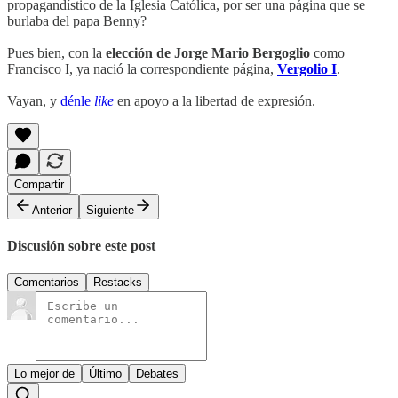
propagandístico de la Iglesia Católica, por ser una página que se
burlaba del papa Benny?
Pues bien, con la
elección de Jorge Mario Bergoglio
como
Francisco I, ya nació la correspondiente página,
Vergolio I
.
Vayan, y
dénle
like
en apoyo a la libertad de expresión.
Compartir
Anterior
Siguiente
Discusión sobre este post
Comentarios
Restacks
Lo mejor de
Último
Debates