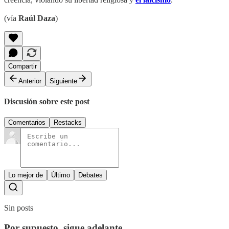
(vía
Raúl Daza
)
Compartir
Anterior
Siguiente
Discusión sobre este post
Comentarios
Restacks
Lo mejor de
Último
Debates
Sin posts
Por supuesto, sigue adelante.