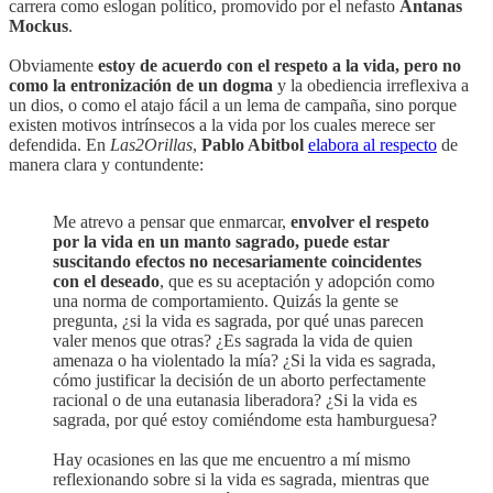
carrera como eslogan político, promovido por el nefasto
Antanas
Mockus
.
Obviamente
estoy de acuerdo con el respeto a la vida, pero no
como la entronización de un dogma
y la obediencia irreflexiva a
un dios, o como el atajo fácil a un lema de campaña, sino porque
existen motivos intrínsecos a la vida por los cuales merece ser
defendida. En
Las2Orillas
,
Pablo Abitbol
elabora al respecto
de
manera clara y contundente:
Me atrevo a pensar que enmarcar,
envolver el respeto
por la vida en un manto sagrado, puede estar
suscitando efectos no necesariamente coincidentes
con el deseado
, que es su aceptación y adopción como
una norma de comportamiento. Quizás la gente se
pregunta, ¿si la vida es sagrada, por qué unas parecen
valer menos que otras? ¿Es sagrada la vida de quien
amenaza o ha violentado la mía? ¿Si la vida es sagrada,
cómo justificar la decisión de un aborto perfectamente
racional o de una eutanasia liberadora? ¿Si la vida es
sagrada, por qué estoy comiéndome esta hamburguesa?
Hay ocasiones en las que me encuentro a mí mismo
reflexionando sobre si la vida es sagrada, mientras que