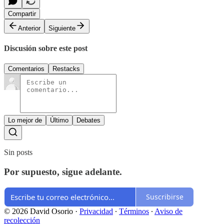
Compartir
Anterior
Siguiente
Discusión sobre este post
Comentarios
Restacks
Lo mejor de
Último
Debates
Sin posts
Por supuesto, sigue adelante.
Suscribirse
© 2026 David Osorio
·
Privacidad
∙
Términos
∙
Aviso de
recolección