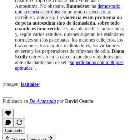
crear un Grupo de Trabajo para Fomentar la
Autoestima. No obstante,
Baumeister
ha
demostrado
que la teoría es errónea
en un grado espectacular,
increíble y doloroso. La
violencia es un problema no
de poca autoestima sino de demasiada, sobre todo
cuando es inmerecida
. Es posible medir la autoestima,
y, según varios estudios, quienes superan los estándares
normales son los psicópatas, los matones callejeros, los
bravucones, los maridos maltratadores, los violadores
en serie y los perpetradores de crímenes de odio.
Diana
Scully
entrevistó en la cárcel a muchos violadores que
ante ella alardeaban de ser "
superdotados con múltiples
aptitudes
".
(imagen:
lashialee
)
____
Publicado en
De Avanzada
por
David Osorio
Compartir
Anterior
Siguiente