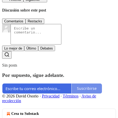
Discusión sobre este post
Comentarios
Restacks
Lo mejor de
Último
Debates
Sin posts
Por supuesto, sigue adelante.
Suscribirse
© 2026 David Osorio
·
Privacidad
∙
Términos
∙
Aviso de
recolección
Crea tu Substack