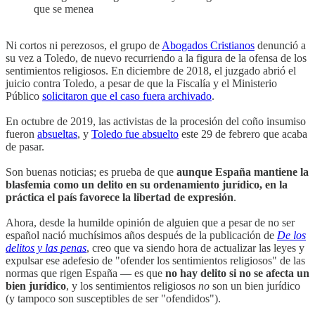
que se menea
Ni cortos ni perezosos, el grupo de
Abogados Cristianos
denunció a
su vez a Toledo, de nuevo recurriendo a la figura de la ofensa de los
sentimientos religiosos. En diciembre de 2018, el juzgado abrió el
juicio contra Toledo, a pesar de que la Fiscalía y el Ministerio
Público
solicitaron que el caso fuera archivado
.
En octubre de 2019, las activistas de la procesión del coño insumiso
fueron
absueltas
, y
Toledo fue absuelto
este 29 de febrero que acaba
de pasar.
Son buenas noticias; es prueba de que
aunque España mantiene la
blasfemia como un delito en su ordenamiento jurídico, en la
práctica el país favorece la libertad de expresión
.
Ahora, desde la humilde opinión de alguien que a pesar de no ser
español nació muchísimos años después de la publicación de
De los
delitos y las penas
, creo que va siendo hora de actualizar las leyes y
expulsar ese adefesio de "ofender los sentimientos religiosos" de las
normas que rigen España — es que
no hay delito si no se afecta un
bien jurídico
, y los sentimientos religiosos
no
son un bien jurídico
(y tampoco son susceptibles de ser "ofendidos").