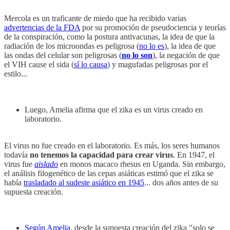
Mercola es un traficante de miedo que ha recibido varias
advertencias de la FDA
por su promoción de pseudociencia y teorías
de la conspiración, como la postura antivacunas, la idea de que la
radiación de los microondas es peligrosa (
no lo es
), la idea de que
las ondas del celular son peligrosas (
no lo son
), la negación de que
el VIH cause el sida (
sí lo causa
) y magufadas peligrosas por el
estilo...
Luego, Amelia afirma que el zika es un virus creado en
laboratorio.
El virus no fue creado en el laboratorio. Es más, los seres humanos
todavía
no tenemos la capacidad para crear virus
. En 1947, el
virus fue
aislado
en monos macaco rhesus en Uganda. Sin embargo,
el análisis filogenético de las cepas asiáticas estimó que el zika se
había
trasladado al sudeste asiático en 1945
... dos años antes de su
supuesta creación.
Según Amelia
, desde la supuesta creación del zika "solo se