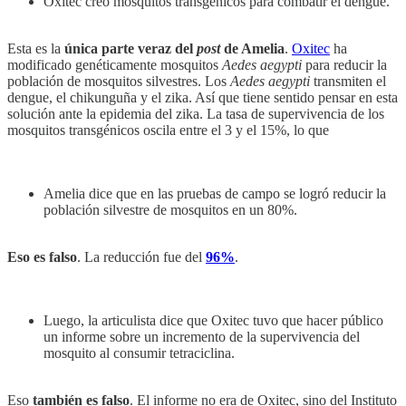
Oxitec creó mosquitos transgénicos para combatir el dengue.
Esta es la
única parte veraz del
post
de Amelia
.
Oxitec
ha
modificado genéticamente mosquitos
Aedes aegypti
para reducir la
población de mosquitos silvestres. Los
Aedes aegypti
transmiten el
dengue, el chikunguña y el zika. Así que tiene sentido pensar en esta
solución ante la epidemia del zika. La tasa de supervivencia de los
mosquitos transgénicos oscila entre el 3 y el 15%, lo que
Amelia dice que en las pruebas de campo se logró reducir la
población silvestre de mosquitos en un 80%.
Eso es falso
. La reducción fue del
96%
.
Luego, la articulista dice que Oxitec tuvo que hacer público
un informe sobre un incremento de la supervivencia del
mosquito al consumir tetraciclina.
Eso
también es falso
. El informe no era de Oxitec, sino del Instituto