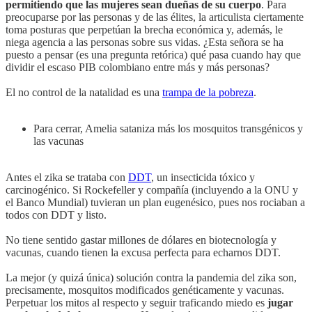
permitiendo que las mujeres sean dueñas de su cuerpo
. Para
preocuparse por las personas y de las élites, la articulista ciertamente
toma posturas que perpetúan la brecha económica y, además, le
niega agencia a las personas sobre sus vidas. ¿Esta señora se ha
puesto a pensar (es una pregunta retórica) qué pasa cuando hay que
dividir el escaso PIB colombiano entre más y más personas?
El no control de la natalidad es una
trampa de la pobreza
.
Para cerrar, Amelia sataniza más los mosquitos transgénicos y
las vacunas
Antes el zika se trataba con
DDT
, un insecticida tóxico y
carcinogénico. Si Rockefeller y compañía (incluyendo a la ONU y
el Banco Mundial) tuvieran un plan eugenésico, pues nos rociaban a
todos con DDT y listo.
No tiene sentido gastar millones de dólares en biotecnología y
vacunas, cuando tienen la excusa perfecta para echarnos DDT.
La mejor (y quizá única) solución contra la pandemia del zika son,
precisamente, mosquitos modificados genéticamente y vacunas.
Perpetuar los mitos al respecto y seguir traficando miedo es
jugar