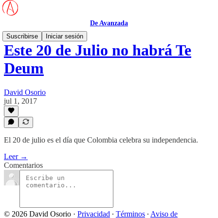
De Avanzada
Suscribirse
Iniciar sesión
Este 20 de Julio no habrá Te
Deum
David Osorio
jul 1, 2017
El 20 de julio es el día que Colombia celebra su independencia.
Leer →
Comentarios
© 2026 David Osorio
·
Privacidad
∙
Términos
∙
Aviso de