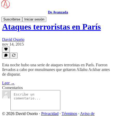
De Avanzada
Suscribirse
Iniciar sesión
Ataques terroristas en París
David Osorio
nov 14, 2015
Esta noche hubo una serie de ataques terroristas en París. Fueron
llevados a cabo por musulmanes que gritaron Allahu Ackbar antes
de disparar.
Leer →
Comentarios
© 2026 David Osorio
·
Privacidad
∙
Términos
∙
Aviso de