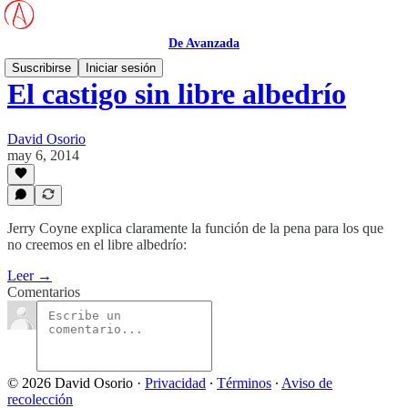
De Avanzada
Suscribirse
Iniciar sesión
El castigo sin libre albedrío
David Osorio
may 6, 2014
Jerry Coyne explica claramente la función de la pena para los que
no creemos en el libre albedrío:
Leer →
Comentarios
© 2026 David Osorio
·
Privacidad
∙
Términos
∙
Aviso de
recolección