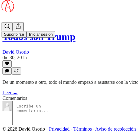
Todos son Trump
Suscribirse
Iniciar sesión
David Osorio
dic 30, 2015
De un momento a otro, todo el mundo empezó a asustarse con la vict
Leer →
Comentarios
© 2026 David Osorio
·
Privacidad
∙
Términos
∙
Aviso de recolección