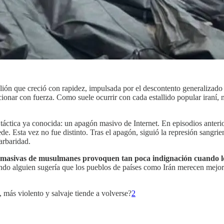
lión que creció con rapidez, impulsada por el descontento generalizado 
ionar con fuerza. Como suele ocurrir con cada estallido popular iraní, 
ctica ya conocida: un apagón masivo de Internet. En episodios anterio
ede. Esta vez no fue distinto. Tras el apagón, siguió la represión sangr
arbaridad.
 masivas de musulmanes provoquen tan poca indignación cuando l
ndo alguien sugería que los pueblos de países como Irán merecen mejor
, más violento y salvaje tiende a volverse?
2