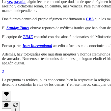
La
vez pasada
, algún lector comentó que dudaba de que el régimen ir
asesino y dictatorial serían, en cambio, más veraces. Para evitar debate
manera independiente.
Dos fuentes dentro del propio régimen confirmaron a
CBS
que los mu
El
Sunday Times
obtuvo reportes de médicos iraníes que hablaban de
El equipo de
TIME
consultó con dos altos funcionarios del Ministerio
Por su parte,
Iran International
accedió a fuentes con conocimiento d
Además, hay fotografías que muestran morgues y hornos crematorio
desarmados. Numerosos testimonios de iraníes que logran eludir el bl
apagón digital.
2
La pregunta es retórica, pues conocemos bien la respuesta: la religión 
derecho a controlar la vida de los demás. Y en ese marco, cualquier de
2
1