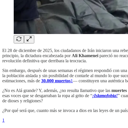
El 28 de diciembre de 2025, los ciudadanos de Irán iniciaron una rebe
principio, la dictadura encabezada por
Ali Khamenei
pareció no reacc
revolución definitiva que derribara la teocracia.
Sin embargo, después de unas semanas el régimen respondió con una tá
la población aislada y sin posibilidad de contarle al mundo lo que suc
estimaciones, más de
30.000 muertos
1
— constituyen una auténtica b
¿No es Alá grande? Y, además, ¿no resulta llamativo que las
muertes
esas voces que se desgarraban la ropa al grito de “
¡Islamofobia!
” cua
de dioses y religiones?
¿Por qué será que, cuanto más se invoca a dios en las leyes de un país
1