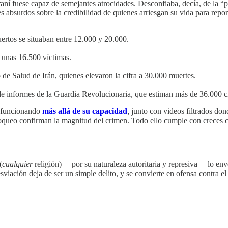
aní fuese capaz de semejantes atrocidades. Desconfiaba, decía, de la “
s absurdos sobre la credibilidad de quienes arriesgan su vida para report
ertos se situaban entre 12.000 y 20.000.
 unas 16.500 víctimas.
 de Salud de Irán, quienes elevaron la cifra a 30.000 muertes.
e informes de la Guardia Revolucionaria, que estiman más de 36.000 ci
s funcionando
más allá de su capacidad
, junto con videos filtrados do
oqueo confirman la magnitud del crimen. Todo ello cumple con creces con
(
cualquier
religión) —por su naturaleza autoritaria y represiva— lo en
sviación deja de ser un simple delito, y se convierte en ofensa contra 