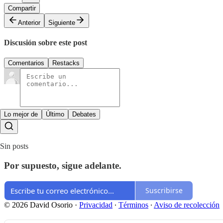
Compartir
Anterior
Siguiente
Discusión sobre este post
Comentarios
Restacks
Lo mejor de
Último
Debates
Sin posts
Por supuesto, sigue adelante.
Suscribirse
© 2026 David Osorio
·
Privacidad
∙
Términos
∙
Aviso de recolección