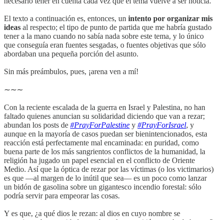
necesario tener en cuenta cada vez que el tema vuelve a ser noticia.
El texto a continuación es, entonces, un
intento por organizar mis
ideas
al respecto; el tipo de punto de partida que me habría gustado
tener a la mano cuando no sabía nada sobre este tema, y lo único
que conseguía eran fuentes sesgadas, o fuentes objetivas que sólo
abordaban una pequeña porción del asunto.
Sin más preámbulos, pues, ¡arena ven a mí!
∼∼∼
Con la reciente escalada de la guerra en Israel y Palestina, no han
faltado quienes anuncian su solidaridad diciendo que van a rezar;
abundan los posts de
#PrayForPalestine
y
#PrayForIsrael
, y
aunque en la mayoría de casos puedan ser bienintencionados, esta
reacción está perfectamente mal encaminada: en puridad, como
buena parte de los más sangrientos conflictos de la humanidad, la
religión ha jugado un papel esencial en el conflicto de Oriente
Medio. Así que la óptica de rezar por las víctimas (o los victimarios)
es que —al margen de lo inútil que sea— es un poco como lanzar
un bidón de gasolina sobre un gigantesco incendio forestal: sólo
podría servir para empeorar las cosas.
Y es que, ¿a qué dios le rezan: al dios en cuyo nombre se