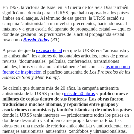
En 1967, la victoria de Israel en la Guerra de los Seis Días también
significó una derrota para la URSS, que había apoyado a los países
árabes en el ataque. Al término de esa guerra, la URSS escaló su
campaña "antisionista" a un nivel sin precedentes, haciendo uso al
máximo y a gran escala del aparato de propaganda estatal — aquí es
donde se gestaron los precursores de la actual propaganda estatal
rusa como
Russia Today
(
RT
).
A pesar de que la
excusa oficial
era que la URSS era "antisionista y
no antisemita", los autores de incontables artículos, notas de prensa,
revistas, 'documentales', películas, conferencias, transmisiones
radiales, libros y caricaturas oficialmente 'antisionistas'
usaron como
fuente de inspiración
el panfleto antisemita de
Los Protocolos de los
Sabios de Sion
y
Mein Kampf
.
Se calcula que durante más de 20 años, la campaña antisemita
antisionista de la URSS produjo
más de 50 libros
y
publicó nueve
millones de copias dentro de sus fronteras. Las obras fueron
traducidas a muchos idiomas, y repartidas entre grupos y
asociaciones comunistas (y también islámicas) de todos los países
donde la URSS tenía intereses — prácticamente todos los países en
donde se desarrolló y sufrió en carne propia la Guerra Fría. Las
obras eran una mezcla de retórica anticapitalista y antioccidental con
mensajes antisionistas, antisemitas, xenófobos y ultranacionalistas.