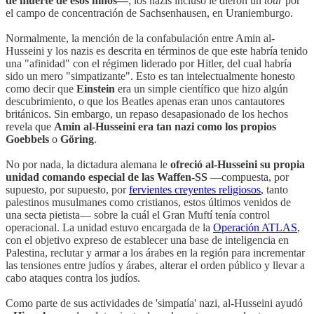
de muerte de esos niños—
; los nazis incluso le dieron un
tour
por
el campo de concentración de Sachsenhausen, en Uraniemburgo.
Normalmente, la mención de la confabulación entre Amin al-
Husseini y los nazis es descrita en términos de que este habría tenido
una "afinidad" con el régimen liderado por Hitler, del cual habría
sido un mero "simpatizante". Esto es tan intelectualmente honesto
como decir que
Einstein
era un simple científico que hizo algún
descubrimiento, o que los Beatles apenas eran unos cantautores
británicos. Sin embargo, un repaso desapasionado de los hechos
revela que
Amin al-Husseini era tan nazi como los propios
Goebbels
o
Göring
.
No por nada, la dictadura alemana le
ofreció al-Husseini su propia
unidad comando especial de las Waffen-SS
—compuesta, por
supuesto, por supuesto, por
fervientes creyentes religiosos
, tanto
palestinos musulmanes como cristianos, estos últimos venidos de
una secta pietista— sobre la cuál el Gran Muftí tenía control
operacional. La unidad estuvo encargada de la
Operación ATLAS
,
con el objetivo expreso de establecer una base de inteligencia en
Palestina, reclutar y armar a los árabes en la región para incrementar
las tensiones entre judíos y árabes, alterar el orden público y llevar a
cabo ataques contra los judíos.
Como parte de sus actividades de 'simpatía' nazi, al-Husseini ayudó