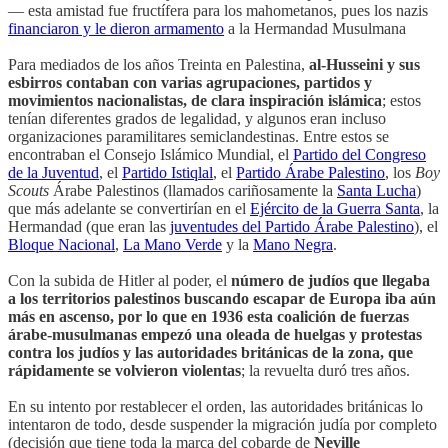
— esta amistad fue fructífera para los mahometanos, pues los nazis
financiaron y le dieron armamento
a la Hermandad Musulmana
Para mediados de los años Treinta en Palestina,
al-Husseini y sus
esbirros contaban con varias agrupaciones, partidos y
movimientos nacionalistas, de clara inspiración islámica
; estos
tenían diferentes grados de legalidad, y algunos eran incluso
organizaciones paramilitares semiclandestinas. Entre estos se
encontraban el Consejo Islámico Mundial, el
Partido del Congreso
de la Juventud
, el
Partido Istiqlal
, el
Partido Árabe Palestino
, los
Boy
Scouts
Árabe Palestinos (llamados cariñosamente la
Santa Lucha
)
que más adelante se convertirían en el
Ejército de la Guerra Santa
, la
Hermandad (que eran las
juventudes del Partido Árabe Palestino
), el
Bloque Nacional
,
La Mano Verde
y la
Mano Negra
.
Con la subida de Hitler al poder, el
número de judíos que llegaba
a los territorios palestinos buscando escapar de Europa iba aún
más en ascenso, por lo que en 1936 esta coalición de fuerzas
árabe-musulmanas empezó una oleada de huelgas y protestas
contra los judíos y las autoridades británicas de la zona, que
rápidamente se volvieron violentas
; la revuelta duró tres años.
En su intento por restablecer el orden, las autoridades británicas lo
intentaron de todo, desde suspender la migración judía por completo
(decisión que tiene toda la marca del cobarde de
Neville