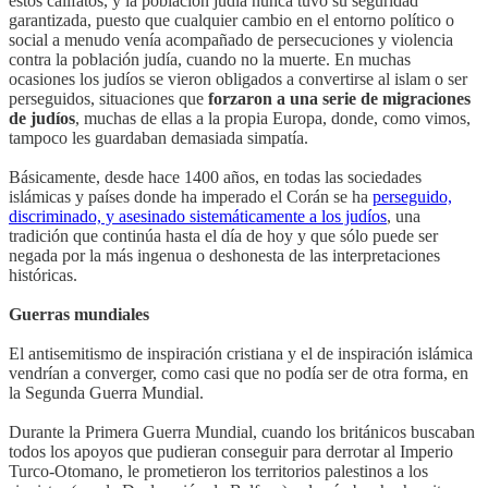
estos califatos, y la población judía nunca tuvo su seguridad
garantizada, puesto que cualquier cambio en el entorno político o
social a menudo venía acompañado de persecuciones y violencia
contra la población judía, cuando no la muerte. En muchas
ocasiones los judíos se vieron obligados a convertirse al islam o ser
perseguidos, situaciones que
forzaron a una serie de migraciones
de judíos
, muchas de ellas a la propia Europa, donde, como vimos,
tampoco les guardaban demasiada simpatía.
Básicamente, desde hace 1400 años, en todas las sociedades
islámicas y países donde ha imperado el Corán se ha
perseguido,
discriminado, y asesinado sistemáticamente a los judíos
, una
tradición que continúa hasta el día de hoy y que sólo puede ser
negada por la más ingenua o deshonesta de las interpretaciones
históricas.
Guerras mundiales
El antisemitismo de inspiración cristiana y el de inspiración islámica
vendrían a converger, como casi que no podía ser de otra forma, en
la Segunda Guerra Mundial.
Durante la Primera Guerra Mundial, cuando los británicos buscaban
todos los apoyos que pudieran conseguir para derrotar al Imperio
Turco-Otomano, le prometieron los territorios palestinos a los