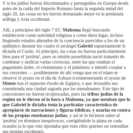
Y si los judíos fueron discriminados y perseguidos en Europa desde
antes de la caída del Imperio Romano hasta la segunda mitad del
siglo 20, las cosas no les fueron demasiado mejor en la península
arábiga y Asia occidental.
Allí, a principios del siglo 7 EC
Mahoma
llegó buscando
establecerse como autoridad religiosa a como diera lugar, incluso
fingiendo estados alterados de la conciencia parecidos a los de un
epiléptico durante los cuales el arcángel
Gabriel
supuestamente le
dictaría el Corán. Al principio, las cosas no fueron particularmente
bien para el 'profeta', pues su misión proselitista nació tratando de
combinar y unificar varias creencias, entre las que estaban el
paganismo árabe, el cristianismo y el judaísmo; e intentó cooptar a
sus creyentes — posiblemente de ahí venga que en el islam se
observe el ayuno en el día de Ashura (conmemorando el ayuno de
Moisés
tras el supuesto éxodo de Egipto), o que Jerusalén sea
considerada una ciudad sagrada por los musulmanes. Este tipo de
concesiones no fueron reciprocadas, pues las
tribus judías de la
región no le dieron ni la hora a Mahoma, ya que notaban que lo
que Gabriel le dictaba tenía la particular característica de
apropiarse de narraciones y figuras bíblicas, y usarlas en contra
de las propias enseñanzas judías
, y así se lo hicieron saber al
'profeta' en términos inequívocos, corrigiéndole la plana en cada
ocasión (a lo que este ripostaba que eran
ellos
quienes no entendían
sus propias escrituras).