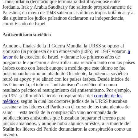
Transjordania (territorio que terminaría distribuyéndose entre
Jordania, Irak y Arabia Saudita) y fue saliendo progresivamente de
Palestina; en mayo de 1948 salieron las últimas tropas británicas y al
día siguiente los judíos palestinos declararon su independencia,
como Estado de Israel.
Antisemitismo soviético
Aunque a finales de la II Guerra Mundial la URSS se opuso al
sionismo (la propuesta de un etnoestado judío), en 1947 votaron
a
favor
de la creación de Israel, y durante los primeros años de
posguerra le apostaron a desarrollar una relación tanto con los países
árabes como con Israel; aunque a medida que este último se fue
posicionando como un aliado de Occidente, la potencia soviética
retiró su apoyo y se alineó con los países árabes. Desde inicios de
los Cincuenta, el teórico "antisionismo" soviético dio como
resultado práctico el resurgimiento del antisemitismo. Por ejemplo,
en 1951 se difundió la teoría conspiranóica del
complót de los
médicos
, según la cual los doctores judíos de la URSS buscaban
asesinar a los líderes del Partido en el curso de los tratamientos de
salud — esta teoría de la conspiración vino acompañada de
publicaciones antisemitas que buscaban preparar el terreno para
juicios amañados, y aunque hubo algunos arrestos, a la muerte de
Stalin
los líderes del Partido denunciaron la conspiración como un
invento.