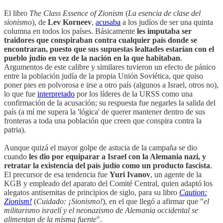
El libro
The Class Essence of Zionism
(
La esencia de clase del
sionismo
), de
Lev Korneev
,
acusaba
a los judíos de ser una quinta
columna en todos los países. Básicamente
les imputaba ser
traidores que conspiraban contra cualquier país donde se
encontraran, puesto que sus supuestas lealtades estarían con el
pueblo judío en vez de la nación en la que habitaban
.
Argumentos de este calibre y similares tuvieron un efecto de pánico
entre la población judía de la propia Unión Soviética, que quiso
poner pies en polvorosa e irse a otro país (algunos a Israel, otros no),
lo que fue
interpretado
por los líderes de la URSS como una
confirmación de la acusación; su respuesta fue negarles la salida del
país (a mí me supera la 'lógica' de querer mantener dentro de sus
fronteras a toda una población que creen que conspira contra la
patria).
Aunque quizá el mayor golpe de astucia de la campaña se dio
cuando
les dio por equiparar a Israel con la Alemania nazi, y
retratar la existencia del país judío como un producto fascista
.
El precursor de esa tendencia fue
Yuri Ivanov
, un agente de la
KGB y empleado del aparato del Comité Central, quien adaptó los
alegatos antisemitas de principios de siglo, para su libro
Caution:
Zionism!
(
Cuidado: ¡Sionismo!
), en el que llegó a afirmar que "
el
militarismo israelí y el neonazismo de Alemania occidental se
alimentan de la misma fuente
".