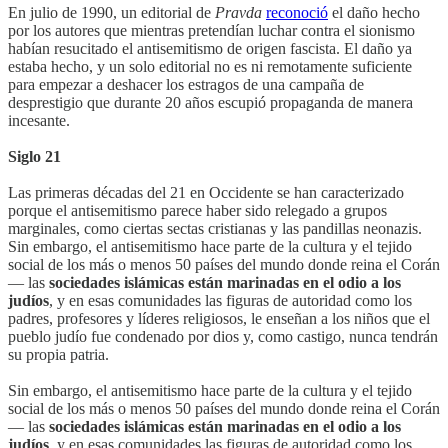
En julio de 1990, un editorial de
Pravda
reconoció
el daño hecho
por los autores que mientras pretendían luchar contra el sionismo
habían resucitado el antisemitismo de origen fascista. El daño ya
estaba hecho, y un solo editorial no es ni remotamente suficiente
para empezar a deshacer los estragos de una campaña de
desprestigio que durante 20 años escupió propaganda de manera
incesante.
Siglo 21
Las primeras décadas del 21 en Occidente se han caracterizado
porque el antisemitismo parece haber sido relegado a grupos
marginales, como ciertas sectas cristianas y las pandillas neonazis.
Sin embargo, el antisemitismo hace parte de la cultura y el tejido
social de los más o menos 50 países del mundo donde reina el Corán
— las
sociedades islámicas están marinadas en el odio a los
judíos
, y en esas comunidades las figuras de autoridad como los
padres, profesores y líderes religiosos, le enseñan a los niños que el
pueblo judío fue condenado por dios y, como castigo, nunca tendrán
su propia patria.
Sin embargo, el antisemitismo hace parte de la cultura y el tejido
social de los más o menos 50 países del mundo donde reina el Corán
— las
sociedades islámicas están marinadas en el odio a los
judíos
, y en esas comunidades las figuras de autoridad como los