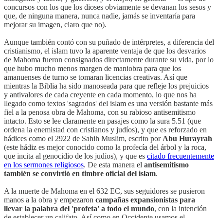
concursos con los que los dioses obviamente se devanan los sesos y
que, de ninguna manera, nunca nadie, jamás se inventaría para
mejorar su imagen, claro que no).
Aunque también contó con su puñado de intérpretes, a diferencia del
cristianismo, el islam tuvo la aparente ventaja de que los desvaríos
de Mahoma fueron consignados directamente durante su vida, por lo
que hubo mucho menos margen de maniobra para que los
amanuenses de turno se tomaran licencias creativas. Así que
mientras la Biblia ha sido manoseada para que refleje los prejuicios
y antivalores de cada creyente en cada momento, lo que nos ha
llegado como textos 'sagrados' del islam es una versión bastante más
fiel a la penosa obra de Mahoma, con su rabioso antisemitismo
intacto. Esto se lee claramente en pasajes como la sura 5.51 (que
ordena la enemistad con cristianos y judíos), y que es reforzado en
hádices como el 2922 de Sahih Muslim, escrito por
Abu Hurayrah
(este hádiz es mejor conocido como la profecía del árbol y la roca,
que incita al genocidio de los judíos), y que es
citado frecuentemente
en los sermones religiosos
. De esta manera el
antisemitismo
también se convirtió en timbre oficial del islam
.
A la muerte de Mahoma en el 632 EC, sus seguidores se pusieron
manos a la obra y empezaron
campañas expansionistas para
llevar la palabra del 'profeta' a todo el mundo
, con la intención
de establecer un califato. Así como en Occidente usamos el