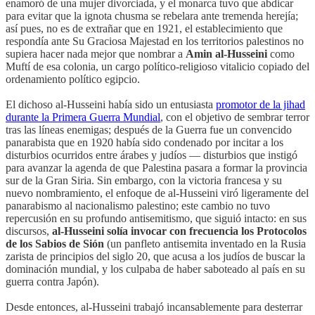
enamoró de una mujer divorciada, y el monarca tuvo que abdicar
para evitar que la ignota chusma se rebelara ante tremenda herejía;
así pues, no es de extrañar que en 1921, el establecimiento que
respondía ante Su Graciosa Majestad en los territorios palestinos no
supiera hacer nada mejor que nombrar a
Amin al-Husseini
como
Muftí de esa colonia, un cargo político-religioso vitalicio copiado del
ordenamiento político egipcio.
El dichoso al-Husseini había sido un entusiasta
promotor de la jihad
durante la Primera Guerra Mundial
, con el objetivo de sembrar terror
tras las líneas enemigas; después de la Guerra fue un convencido
panarabista que en 1920 había sido condenado por incitar a los
disturbios ocurridos entre árabes y judíos — disturbios que instigó
para avanzar la agenda de que Palestina pasara a formar la provincia
sur de la Gran Siria. Sin embargo, con la victoria francesa y su
nuevo nombramiento, el enfoque de al-Husseini viró ligeramente del
panarabismo al nacionalismo palestino; este cambio no tuvo
repercusión en su profundo antisemitismo, que siguió intacto: en sus
discursos,
al-Husseini solía invocar con frecuencia los Protocolos
de los Sabios de Sión
(un panfleto antisemita inventado en la Rusia
zarista de principios del siglo 20, que acusa a los judíos de buscar la
dominación mundial, y los culpaba de haber saboteado al país en su
guerra contra Japón).
Desde entonces, al-Husseini trabajó incansablemente para desterrar