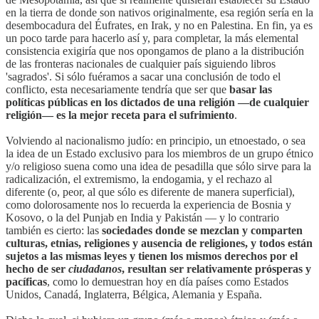
en la tierra de donde son nativos originalmente, esa región sería en la
desembocadura del Éufrates, en Irak, y no en Palestina. En fin, ya es
un poco tarde para hacerlo así y, para completar, la más elemental
consistencia exigiría que nos opongamos de plano a la distribución
de las fronteras nacionales de cualquier país siguiendo libros
'sagrados'. Si sólo fuéramos a sacar una conclusión de todo el
conflicto, esta necesariamente tendría que ser que
basar las
políticas públicas en los dictados de una religión —de cualquier
religión— es la mejor receta para el sufrimiento
.
Volviendo al nacionalismo judío: en principio, un etnoestado, o sea
la idea de un Estado exclusivo para los miembros de un grupo étnico
y/o religioso suena como una idea de pesadilla que sólo sirve para la
radicalización, el extremismo, la endogamia, y el rechazo al
diferente (o, peor, al que sólo es diferente de manera superficial),
como dolorosamente nos lo recuerda la experiencia de Bosnia y
Kosovo, o la del Punjab en India y Pakistán — y lo contrario
también es cierto: las
sociedades donde se mezclan y comparten
culturas, etnias, religiones y ausencia de religiones, y todos están
sujetos a las mismas leyes y tienen los mismos derechos por el
hecho de ser
ciudadanos
, resultan ser relativamente prósperas y
pacíficas
, como lo demuestran hoy en día países como Estados
Unidos, Canadá, Inglaterra, Bélgica, Alemania y España.