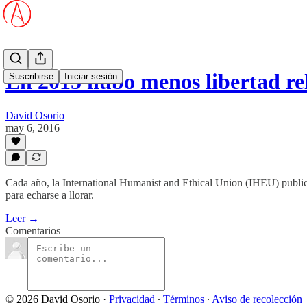
En 2015 hubo menos libertad re
Suscribirse
Iniciar sesión
David Osorio
may 6, 2016
Cada año, la International Humanist and Ethical Union (IHEU) publica 
para echarse a llorar.
Leer →
Comentarios
© 2026 David Osorio
·
Privacidad
∙
Términos
∙
Aviso de recolección